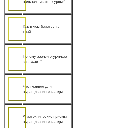
подкармливать огурцы?
Как и чем бороться с
тлей...
Почему завязи огурчиков
засыхают?....
Что главное для
выращивания рассады....
Агротехнические приемы
выращивания рассады....