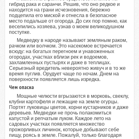
гибрид рака и саранчи. Решив, что оно редкое и
находится на грани исчезновения, бережно
подцепила его миской и отнесла в безопасное
место подальше от огорода. До сих пор помню, как
веселились хозяева, узнав о моем великодушном
поступке.
Медведку в народе называют земляным раком,
рачком или волчком. Это насекомое встречается
всюду: на богатых перегноем и унавоженных
огородах, участках вблизи рек и водоемов,
захламленных пустырях и даже в теплицах.
Серьезный вредитель невероятно живуч и в то же
время пуглив. Орудует чаще по ночам. Днем на
поверхности появляется лишь изредка.
Чем опасна
Мощные челюсти вгрызаются в морковь, свеклу,
клубни картофеля и лежащие на земле огурцы.
Портят луковицы цветов, корни кустарников и даже
деревьев. Медведки не прочь полакомиться
капустой и репчатым луком. Каждое лето на
садовых участках появляется множество
прожорливых личинок, которые добывают себе
пищу, роясь в земле. Пожалуй, только благодаря