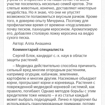
участке поселилось несколько семей кротов. Эти
слепые животные, конечно, доставляют некоторые
неудобства. Но я знаю, что они не упустят
возможности полакомиться вкусным рачком. Кроме
того, я доверяю опыту Мичурина. Поэтому для
профилактики время от времени «подсаливаю»
почву песком, пахнущим керосином. Ароматизирую
его, добавляя столовую ложку керосина на ведро
сухого песка.
Автор: Алла Анашина
Комментарий специалиста
Сергей Блок, кандидат с.-х. наук в области
защиты растений:
– Медведка действительно способна причинить
сильный вред многим огородным растениям,
например огурцам, кабачкам, землянике,
картофелю и многим другим. Насекомые объедают
корни, прогрызают корни и корневища. Растения с
поврежденной медведкой корневой системой, как
правило, погибают. Однако методов борьбы с этим
вредителем тоже немало – и из статьи каждый
может выбрать подходящий. Лично я предпочел бы
использовать гранулированные приманки, потому