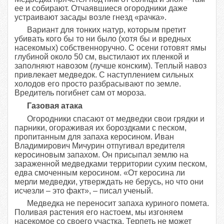
ее и собирают. Отчаявшиеся огородники даже
устраивают засады возле гнезд «рачка».
Вариант для тонких натур, которым претит
убивать кого бы то ни было (хотя бы и вредных
насекомых) собственноручно. С осени готовят ямы
глубиной около 50 см, выстилают их пленкой и
заполняют наво­зом (лучше конским). Теплый навоз
привлекает медведок. С наступлением сильных
холодов его просто разбрасывают по земле.
Вредитель погибнет сам от мороза.
Газовая атака
Огородники спасают от медведки свои грядки и
парники, огораживая их бороздками с песком,
пропитанным для запаха керосином. Иван
Владимирович Мичурин отпугивал вредителя
керосиновым запахом. Он присыпал землю на
зараженной медведками территории сухим песком,
едва смоченным керосином. «От керосина ли
мерли медведки, утверждать не берусь, но что они
исчезли – это факт», – писал ученый.
Медведка не переносит запаха куриного помета.
Поливая растения его настоем, мы изгоняем
насекомое со своего участка. Терпеть не может