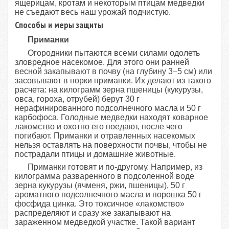
ящерицам, кротам и некоторым птицам медведки
не съедают весь наш урожай подчистую.
Способы и меры защиты
Приманки
Огородники пытаются всеми силами одолеть
зловредное насекомое. Для этого они ранней
весной закапывают в почву (на глубину 3–5 см) или
засовывают в норки приманки. Их делают из такого
расчета: на килограмм зерна пшеницы (кукурузы,
овса, гороха, отрубей) берут 30 г
нерафинированного подсолнечного масла и 50 г
карбофоса. Голодные медведки находят коварное
лакомство и охотно его поедают, после чего
погибают. Приманки и отравленных насекомых
нельзя оставлять на поверхности почвы, чтобы не
пострадали птицы и домашние животные.
Приманки готовят и по-другому. Например, из
килограмма разваренного в подсоленной воде
зерна кукурузы (ячменя, ржи, пшеницы), 50 г
ароматного подсолнечного масла и порошка 50 г
фосфида цинка. Это токсичное «лакомство»
распределяют и сразу же закапывают на
зараженном медведкой участке. Такой вариант