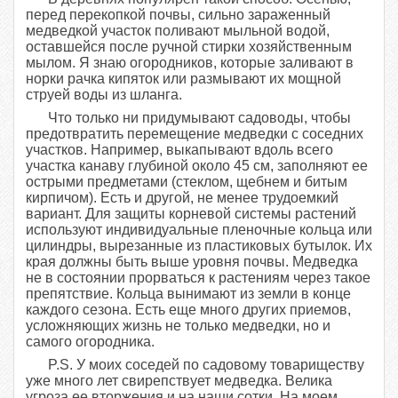
перед перекопкой почвы, сильно зараженный
медведкой участок поливают мыльной водой,
оставшейся после ручной стирки хозяйственным
мылом. Я знаю огородников, которые заливают в
норки рачка кипяток или размывают их мощной
струей воды из шланга.
Что только ни придумывают садоводы, чтобы
предотвратить перемещение медведки с соседних
участков. Например, выкапывают вдоль всего
участка канаву глубиной около 45 см, заполняют ее
острыми предметами (стеклом, щебнем и битым
кирпичом). Есть и другой, не менее трудоемкий
вариант. Для защиты корневой системы растений
используют индивидуальные пленочные кольца или
цилиндры, вырезанные из пластиковых бутылок. Их
края должны быть выше уровня почвы. Медведка
не в состоянии прорваться к растениям через такое
препятствие. Кольца вынимают из земли в конце
каждого сезона. Есть еще много других приемов,
усложняющих жизнь не только медведки, но и
самого огородника.
P.S. У моих соседей по садовому товариществу
уже много лет свирепствует медведка. Велика
угроза ее вторжения и на наши сотки. На моем