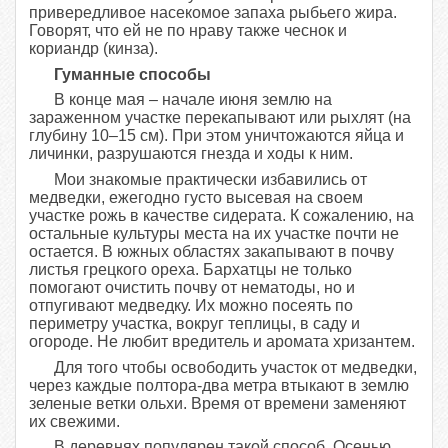
привередливое насекомое запаха рыбьего жира.
Говорят, что ей не по нраву также чеснок и
кориандр (кинза).
Гуманные способы
В конце мая – начале июня землю на
зараженном участке перекапывают или рыхлят (на
глубину 10–15 см). При этом уничтожаются яйца и
личинки, разрушаются гнезда и ходы к ним.
Мои знакомые практически избавились от
медведки, ежегодно густо высевая на своем
участке рожь в качестве сидерата. К сожалению, на
остальные культуры места на их участке почти не
остается. В южных областях закапывают в почву
листья грецкого ореха. Бархатцы не только
помогают очистить почву от нематоды, но и
отпугивают медведку. Их можно посеять по
периметру участка, вокруг теплицы, в саду и
огороде. Не любит вредитель и аромата хризантем.
Для того чтобы освободить участок от медведки,
через каждые полтора-два метра втыкают в землю
зеленые ветки ольхи. Время от времени заменяют
их свежими.
В деревнях популярен такой способ. Осенью,