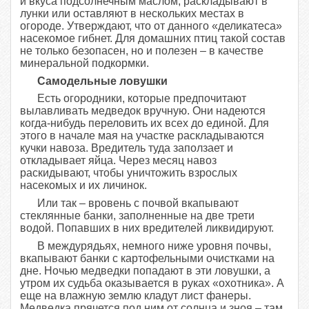
и вкуса подсолнечным маслом, раскладывают в
лунки или оставляют в нескольких местах в
огороде. Утверждают, что от данного «деликатеса»
насекомое гибнет. Для домашних птиц такой состав
не только безопасен, но и полезен – в качестве
минеральной подкормки.
Самодельные ловушки
Есть огородники, которые пред­почитают
вылавливать медведок вручную. Они надеются
когда-нибудь переловить их всех до единой. Для
этого в начале мая на участке раскладываются
кучки навоза. Вредитель туда заползает и
откладывает яйца. Через месяц навоз
раскидывают, чтобы уничтожить взрослых
насекомых и их личинок.
Или так – вровень с почвой вкапывают
стеклянные банки, заполненные на две трети
водой. Попавших в них вредителей ликвидируют.
В междурядьях, немного ниже уровня почвы,
вкапывают банки с картофельными очистками на
дне. Ночью медведки попадают в эти ловушки, а
утром их судьба оказывается в руках «охотника». А
еще на влажную землю кладут лист фанеры.
Медведка прячется под ним от солнца и зноя – там