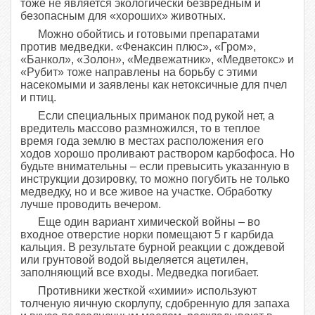
тоже не является экологически безвредным и
безопасным для «хороших» животных.
Можно обойтись и готовыми препаратами
против медведки. «Фенаксин плюс», «Гром»,
«Банкол», «Золон», «Медвежатник», «Медветокс» и
«Рубит» тоже направлены на борьбу с этими
насекомыми и заявлены как нетоксичные для пчел
и птиц.
Если специальных приманок под рукой нет, а
вредитель массово размножился, то в теплое
время года землю в местах расположения его
ходов хорошо проливают раствором карбофоса. Но
будьте внимательны – если превысить указанную в
инструкции дозировку, то можно погубить не только
медведку, но и все живое на участке. Обработку
лучше проводить вечером.
Еще один вариант химической войны – во
входное отверстие норки помещают 5 г карбида
кальция. В результате бурной реакции с дождевой
или грунтовой водой выделяется ацетилен,
заполняющий все входы. Медведка погибает.
Противники жесткой «химии» используют
толченую яичную скорлупу, сдобренную для запаха