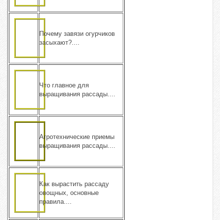
Почему завязи огурчиков
засыхают?....
Что главное для
выращивания рассады....
Агротехнические приемы
выращивания рассады....
Как вырастить рассаду
овощных, основные
правила....