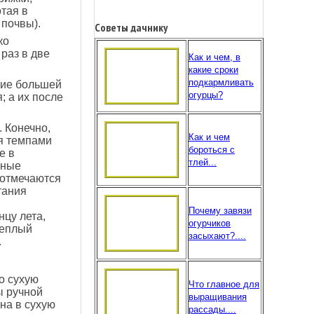
тая в
 почвы).
Советы дачнику
ко
 раз в две
Как и чем, в
какие сроки
подкармливать
ние большей
огурцы?
 а их после
. Конечно,
Как и чем
ся темпами
бороться с
е в
тлей...
зные
 отмечаются
тания
Почему завязи
нцу лета,
огурчиков
теплый
засыхают?....
.
о сухую
Что главное для
ы ручной
выращивания
она в сухую
рассады....