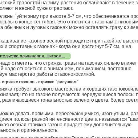
ысокий травостой на зиму, растения ослабевают в течение 
олеют и весной хуже отрастают.
лжны "уйти зиму при высоте 5-7 см, что обеспечивается п
осьбы в конце сентября. Это относится к газонам с низовы
на обычных и луговых газонах можно оставлять траву к зиме
кашивание газонов весной проводится при такой же высоте
 и спортивных газонах - когда они достигнут 5-7 см, а на
ительстве альпинария. Читаем...
надо отметить, что стрижка травы на газонах сильно влияет
ей надо относиться с вниманием, пониманием, постоянно
уя мастерство работы с газонокосилкой.
 стрижке газонов - стрижке "рисунком"
рижка требует высокого мастерства и хороших газонокосило
означает, что на газоне получаются: чередующиеся полосы 
 различающиеся тональностью зеленого цвета, более свет
можно делать прямыми, пересекающимися, изогнутыми, ра
иеся полосы разной интенсивности цвета называются "ш
акая особая стрижка газона придает ему дополнительную
ьность и оригинальность.