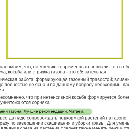
напомним, что, по мнению современных специалистов в об
ла, косьба или стрижка газона - это обязательная,
ическая работа, формирующая газонный травостой; влияни
е полностью не ясно и по данному вопросу необходимы д
ия.
есомненно, что при интенсивной косьбе формируется более
 уничтожаются сорняки.
ании газона. Лучшие рекомендации. Читаем...
всегда надо сопровождать подкормкой растений на газоне,
разу по завершении скашивания и уборки травы. Для умен
 влияния среза на растения следует также менять режим ст