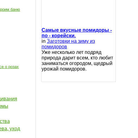
роим баню
Самые вкусные помидоры -
по - корейски.
in
Заготовки на зиму из
помидоров
Уже несколько лет подряд
природа дарит всем, кто любит
заниматься огородом, щедрый
се о розах
урожай помидоров.
щивания
ормы
ства
ева, уход