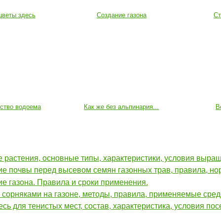
цветы здесь
Создание газона
Ст
йство водоема
Как же без альпинария...
В
 растения, основные типы, характеристики, условия выра
е почвы перед высевом семян газонных трав, правила, н
е газона. Правила и сроки применения.
 сорняками на газоне, методы, правила, применяемые сред
сь для тенистых мест, состав, характеристика, условия пос