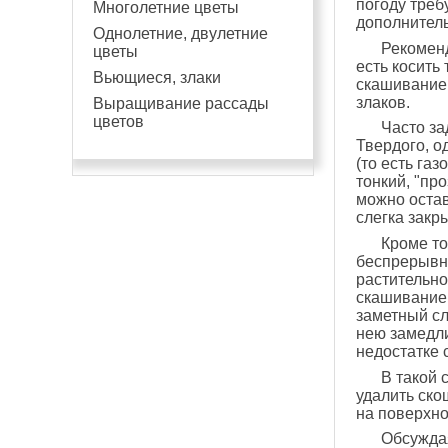
погоду треб
Многолетние цветы
дополнитель
Однолетние, двулетние
Рекоменд
цветы
есть косить
Вьющиеся, злаки
скашивание,
злаков.
Выращивание рассады
цветов
Часто за
Твердого, о
(то есть га
тонкий, "пр
можно остав
слегка закр
Кроме то
беспрерывны
растительно
скашивание 
заметный сл
нею замедли
недостатке 
В такой 
удалить ско
на поверхно
Обсуждая