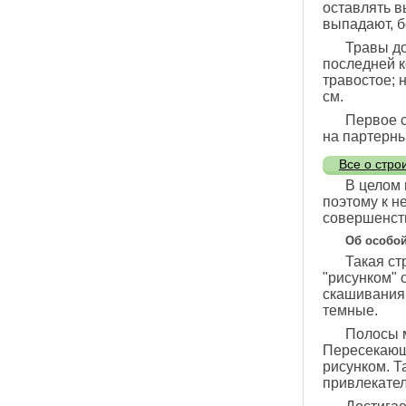
оставлять в
выпадают, б
Травы до
последней к
травостое; 
см.
Первое с
на партерных
Все о стро
В целом 
поэтому к н
совершенств
Об особой
Такая ст
"рисунком" 
скашивания,
темные.
Полосы 
Пересекающ
рисунком. Т
привлекател