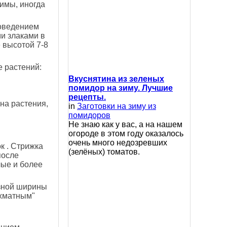
зимы, иногда
роведением
ми злаками в
 высотой 7-8
 растений:
Вкуснятина из зеленых
помидор на зиму. Лучшие
рецепты.
 на растения,
in
Заготовки на зиму из
помидоров
Не знаю как у вас, а на нашем
огороде в этом году оказалось
очень много недозревших
к . Стрижка
(зелёных) томатов.
после
лые и более
зной ширины
ахматным"