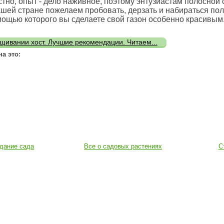
стно, опыт - дело наживное, поэтому энтузиастам полосной
ашей стране пожелаем пробовать, дерзать и набираться по
мощью которого вы сделаете свой газон особенно красивым
щивании хост. Лучшие рекомендации. Читаем...
на это:
дание сада
Все о садовых растениях
С