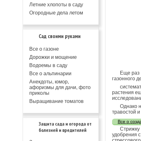
Летние хлопоты в саду
Огородные дела летом
Сад своими руками
Все о газоне
Дорожки и мощение
Водоемы в саду
Еще раз 
Все о альпинарии
газонного де
Анекдоты, юмор,
системат
афоризмы для дачи, фото
растения ещ
приколы
исследован
Выращивание томатов
Однако н
травостой и
Все о созд
Защита сада и огорода от
Стрижку 
болезней и вредителей
удобрения с
стрессового