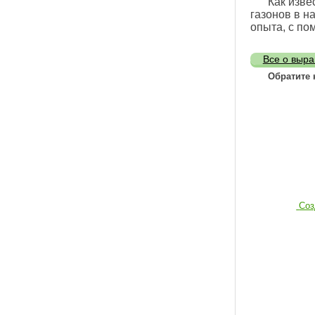
Как изве
газонов в н
опыта, с по
Все о выра
Обратите 
Соз