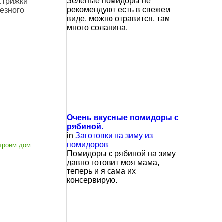
Зеленые помидоры не
 стрижки
рекомендуют есть в свежем
лезного
виде, можно отравится, там
.
много соланина.
Очень вкусные помидоры с
рябиной.
in
Заготовки на зиму из
помидоров
троим дом
Помидоры с рябиной на зиму
давно готовит моя мама,
теперь и я сама их
консервирую.