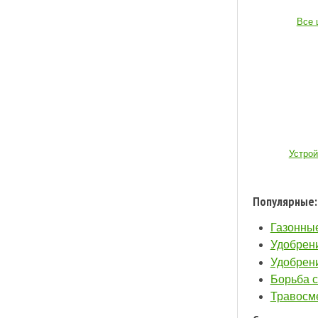
Все 
Устро
Популярные:
Газонные
Удобрени
Удобрени
Борьба с
Травосме