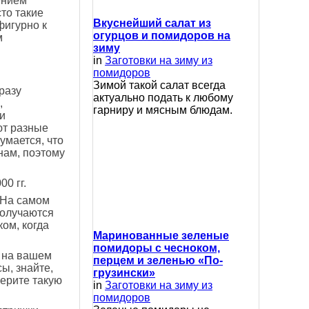
ением
то такие
Вкуснейший салат из
фигурно к
огурцов и помидоров на
м
зиму
in
Заготовки на зиму из
помидоров
Зимой такой салат всегда
разу
актуально подать к любому
,
гарниру и мясным блюдам.
и
ют разные
умается, что
нам, поэтому
0 гг.
 "На самом
получаются
ом, когда
Маринованные зеленые
помидоры с чесноком,
ы на вашем
перцем и зеленью «По-
ы, знайте,
грузински»
берите такую
in
Заготовки на зиму из
помидоров