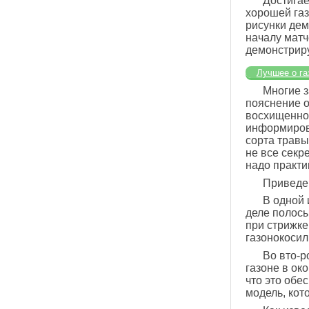
Достигае
хорошей газ
рисунки дем
началу матч
демонстриру
Лучшее о га
Многие з
пояснение о
восхищенног
информирова
сорта травы
не все секр
надо практи
Приведем
В одной 
деле полосы
при стрижке
газонокосил
Во вто-р
газоне в ок
что это обе
модель, кот