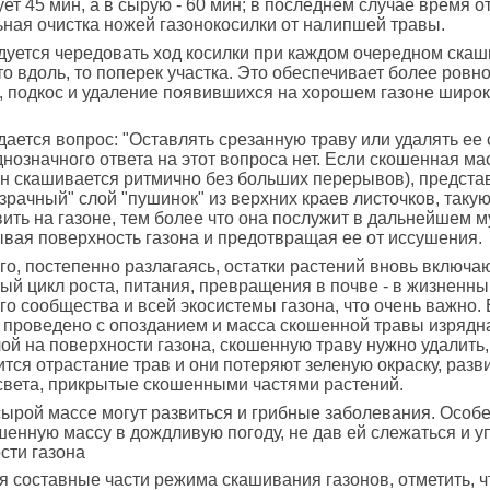
ует 45 мин, а в сырую - 60 мин; в последнем случае время о
ная очистка ножей газонокосилки от налипшей травы.
уется чередовать ход косилки при каждом очередном скаш
 то вдоль, то поперек участка. Это обеспечивает более ровн
 подкос и удаление появившихся на хорошем газоне широ
дается вопрос: "Оставлять срезанную траву или удалять ее 
днозначного ответа на этот вопроса нет. Если скошенная ма
зон скашивается ритмично без больших перерывов), предста
озрачный" слой "пушинок" из верхних краев листочков, таку
ить на газоне, тем более что она послужит в дальнейшем м
ывая поверхность газона и предотвращая ее от иссушения.
го, постепенно разлагаясь, остатки растений вновь включа
й цикл роста, питания, превращения в почве - в жизненны
го сообщества и всей экосистемы газона, что очень важно.
проведено с опозданием и масса скошенной травы изрядн
ой на поверхности газона, скошенную траву нужно удалить,
тся отрастание трав и они потеряют зеленую окраску, разв
света, прикрытые скошенными частями растений.
сырой массе могут развиться и грибные заболевания. Особ
шенную массу в дождливую погоду, не дав ей слежаться и у
сти газона
 составные части режима скашивания газонов, отметить, ч