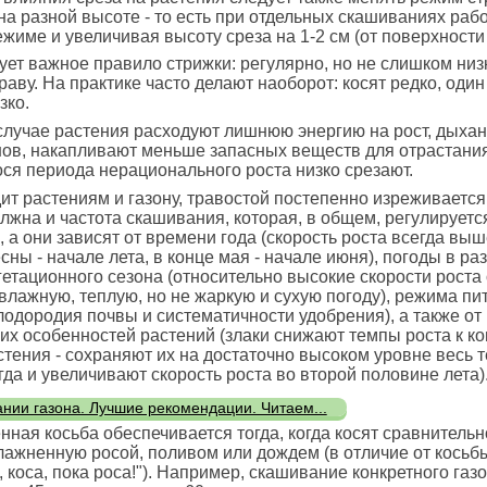
на разной высоте - то есть при отдельных скашиваниях рабо
име и увеличивая высоту среза на 1-2 см (от поверхности
ет важное правило стрижки: регулярно, но не слишком низ
раву. На практике часто делают наоборот: косят редко, один
зко.
случае растения расходуют лишнюю энергию на рост, дыха
ов, накапливают меньше запасных веществ для отрастания;
ся периода нерационального роста низко срезают.
ит растениям и газону, травостой постепенно изреживается
лжна и частота скашивания, которая, в общем, регулирует
, а они зависят от времени года (скорость роста всегда выш
сны - начале лета, в конце мая - начале июня), погоды в ра
етационного сезона (относительно высокие скорости роста
влажную, теплую, но не жаркую и сухую погоду), режима пи
лодородия почвы и систематичности удобрения), а также от
их особенностей растений (злаки снижают темпы роста к ко
тения - сохраняют их на достаточно высоком уровне весь 
огда и увеличивают скорость роста во второй половине лета)
ании газона. Лучшие рекомендации. Читаем...
нная косьба обеспечивается тогда, когда косят сравнительн
влажненную росой, поливом или дождем (в отличие от косьб
, коса, пока роса!"). Например, скашивание конкретного газ