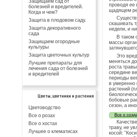
Защищаем сад от
проводя ее 
болезней и вредителей.
щадящем реж
Когда и чем?
Существу
Защита в плодовом саду.
скашивать т
Защита декоративного
недели, и ни
сада
В таком 
Защищаем огородные
массы орган
культуры
затянувшего
Защита цветочных культур
Это вред
меняться до
Лучшие препараты для
роста травы
лечения сада от болезней
середине ве
и вредителей
периоды вег
в умеренно 
растений (п
биологическ
Цветы, цветники и растения
бобовые рас
сезон, а ин
Цветоводство
Все о созд
Все о розах
Качестве
Все о хостах
траву, не у
Лучшее о клематисах
косой: "Коси