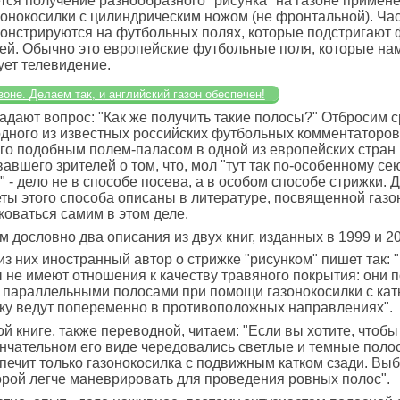
тся получение разнообразного "рисунка" на газоне примен
онокосилки с цилиндрическим ножом (не фронтальной). Час
онстрируются на футбольных полях, которые подстригают 
ей. Обычно это европейские футбольные поля, которые на
ет телевидение.
зоне. Делаем так, и английский газон обеспечен!
адают вопрос: "Как же получить такие полосы?" Отбросим с
дного из известных российских футбольных комментаторов
о подобным полем-паласом в одной из европейских стран 
вшего зрителей о том, что, мол "тут так по-особенному се
" - дело не в способе посева, а в особом способе стрижки. Д
еты этого способа описаны в литературе, посвященной газо
коваться самим в этом деле.
 дословно два описания из двух книг, изданных в 1999 и 200
из них иностранный автор о стрижке "рисунком" пишет так:
 не имеют отношения к качеству травяного покрытия: они 
 параллельными полосами при помощи газонокосилки с катк
ку ведут попеременно в противоположных направлениях".
ой книге, также переводной, читаем: "Если вы хотите, чтоб
ончательном его виде чередовались светлые и темные полос
спечит только газонокосилка с подвижным катком сзади. Вы
орой легче маневрировать для проведения ровных полос".