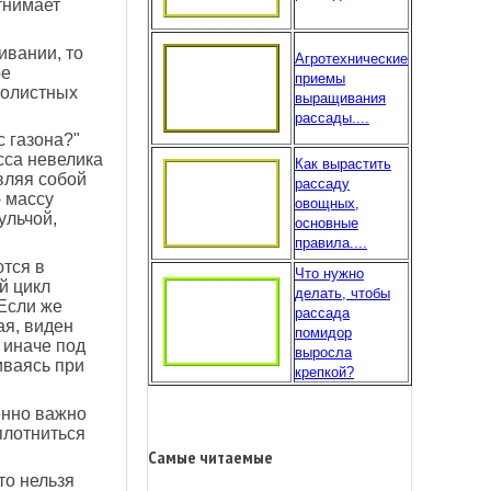
тнимает
ивании, то
Агротехнические
ое
приемы
колистных
выращивания
рассады....
с газона?"
сса невелика
Как вырастить
вляя собой
рассаду
ю массу
овощных,
ульчой,
основные
правила....
ются в
Что нужно
й цикл
делать, чтобы
 Если же
рассада
ая, виден
помидор
 иначе под
выросла
иваясь при
крепкой?
енно важно
плотниться
Самые читаемые
то нельзя