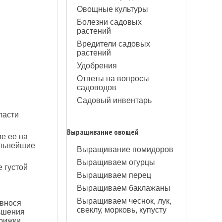
Овощные культуры
Болезни садовых
растений
Вредители садовых
растений
Удобрения
Ответы на вопросы
садоводов
Садовый инвентарь
ласти
Выращивание овощей
е ее на
альнейшие
Выращивание помидоров
Выращиваем огурцы
 густой
Выращиваем перец
Выращиваем баклажаны
Выращиваем чеснок, лук,
 внося
свеклу, морковь, купусту
ьшения
рижки,