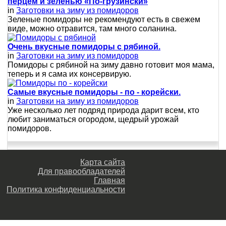
перцем и зеленью «По-грузински»
in
Заготовки на зиму из помидоров
Зеленые помидоры не рекомендуют есть в свежем
виде, можно отравится, там много соланина.
Очень вкусные помидоры с рябиной.
in
Заготовки на зиму из помидоров
Помидоры с рябиной на зиму давно готовит моя мама,
теперь и я сама их консервирую.
Самые вкусные помидоры - по - корейски.
in
Заготовки на зиму из помидоров
Уже несколько лет подряд природа дарит всем, кто
любит заниматься огородом, щедрый урожай
помидоров.
Карта сайта
Для правообладателей
Главная
Политика конфиденциальности