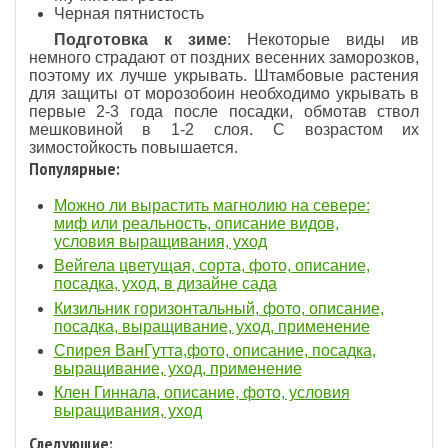
Черная пятнистость
Подготовка к зиме
: Некоторые виды ив
немного страдают от поздних весенних заморозков,
поэтому их лучше укрывать. Штамбовые растения
для защиты от морозобоин необходимо укрывать в
первые 2-3 года после посадки, обмотав ствол
мешковиной в 1-2 слоя. С возрастом их
зимостойкость повышается.
Популярные:
Можно ли вырастить магнолию на севере:
миф или реальность, описание видов,
условия выращивания, уход
Вейгела цветущая, сорта, фото, описание,
посадка, уход, в дизайне сада
Кизильник горизонтальный, фото, описание,
посадка, выращивание, уход, применение
Спирея ВанГутта,фото, описание, посадка,
выращивание, уход, применение
Клен Гиннала, описание, фото, условия
выращивания, уход
Следующие: