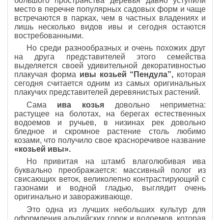
большого пространства деревья давно уступили
место в перечне популярных садовых форм и чаще
встречаются в парках, чем в частных владениях и
лишь несколько видов ивы и сегодня остаются
востребованными.
Но среди разнообразных и очень похожих друг
на друга представителей этого семейства
выделяется своей удивительной декоративностью
плакучая форма
ивы козьей “Пендула”,
которая
сегодня считается одним из самых оригинальных
плакучих представителей деревянистых растений.
Сама
ива козья
довольно неприметна:
растущее на болотах, на берегах естественных
водоемов и ручьев, в низинах рек довольно
бледное и скромное растение столь любимо
козами, что получило свое красноречивое название
«козьей ивы».
Но привитая на штамб влаголюбивая ива
буквально преображается: массивный полог из
свисающих веток, великолепно контрастирующий с
газонами и водной гладью, выглядит очень
оригинально и завораживающе.
Это одна из лучших небольших культур для
оформления альпийских горок и водоемов, которая