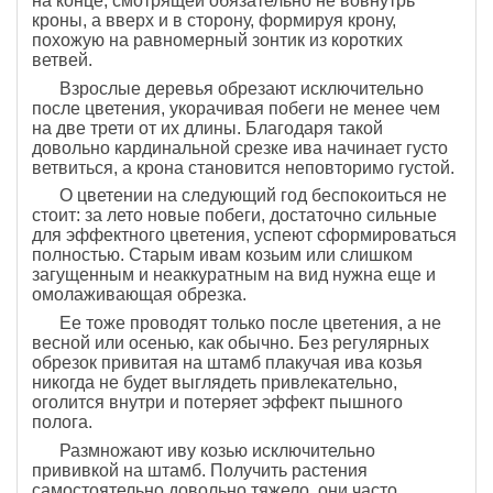
на конце, смотрящей обязательно не вовнутрь
кроны, а вверх и в сторону, формируя крону,
похожую на равномерный зонтик из коротких
ветвей.
Взрослые деревья обрезают исключительно
после цветения, укорачивая побеги не менее чем
на две трети от их длины. Благодаря такой
довольно кардинальной срезке ива начинает густо
ветвиться, а крона становится неповторимо густой.
О цветении на следующий год беспокоиться не
стоит: за лето новые побеги, достаточно сильные
для эффектного цветения, успеют сформироваться
полностью. Старым ивам козьим или слишком
загущенным и неаккуратным на вид нужна еще и
омолаживающая обрезка.
Ее тоже проводят только после цветения, а не
весной или осенью, как обычно. Без регулярных
обрезок привитая на штамб плакучая ива козья
никогда не будет выглядеть привлекательно,
оголится внутри и потеряет эффект пышного
полога.
Размножают иву козью исключительно
прививкой на штамб. Получить растения
самостоятельно довольно тяжело, они часто