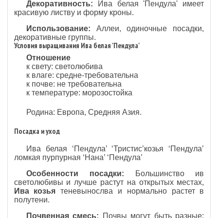
Декоративность:
Ива белая 'Пендула' имеет
красивую листву и форму кроны.
Использование:
Аллеи, одиночные посадки,
декоративные группы.
Условия выращивания Ива белая 'Пендула'
Отношение
к свету: светолюбива
к влаге: средне-требовательна
к почве: не требовательна
к температуре: морозостойка
Родина: Европа, Средняя Азия.
Посадка и уход
Ива белая ‘Пендула’ ‘Тристис’козья ‘Пендула’
ломкая пурпурная ‘Нана’ ‘Пендула’
Особенности посадки:
Большинство ив
светолюбивы и лучше растут на открытых местах,
Ива козья
теневынослва и нормально растет в
полутени.
Почвенная смесь:
Почвы могут быть разные: