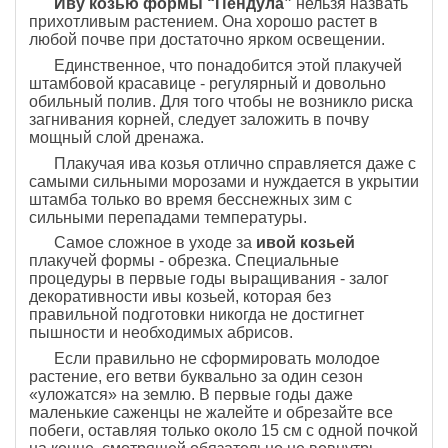
Иву козью формы “Пендула”
нельзя назвать
прихотливым растением. Она хорошо растет в
любой почве при достаточно ярком освещении.
Единственное, что понадобится этой плакучей
штамбовой красавице - регулярный и довольно
обильный полив. Для того чтобы не возникло риска
загнивания корней, следует заложить в почву
мощный слой дренажа.
Плакучая ива козья отлично справляется даже с
самыми сильными морозами и нуждается в укрытии
штамба только во время бесснежных зим с
сильными перепадами температуры.
Самое сложное в уходе за
ивой козьей
плакучей формы - обрезка. Специальные
процедуры в первые годы выращивания - залог
декоративности ивы козьей, которая без
правильной подготовки никогда не достигнет
пышности и необходимых абрисов.
Если правильно не сформировать молодое
растение, его ветви буквально за один сезон
«уложатся» на землю. В первые годы даже
маленькие саженцы не жалейте и обрезайте все
побеги, оставляя только около 15 см с одной почкой