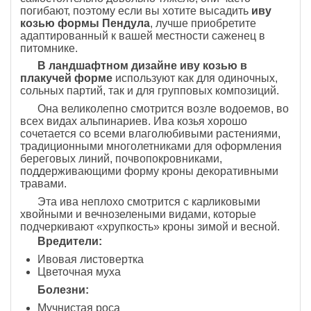
погибают, поэтому если вы хотите высадить
иву
козью формы Пендула
, лучше приобретите
адаптированный к вашей местности саженец в
питомнике.
В ландшафтном дизайне иву козью в
плакучей форме
используют как для одиночных,
сольных партий, так и для групповых композиций.
Она великолепно смотрится возле водоемов, во
всех видах альпинариев. Ива козья хорошо
сочетается со всеми влаголюбивыми растениями,
традиционными многолетниками для оформления
береговых линий, почвопокровниками,
поддерживающими форму кроны декоративными
травами.
Эта ива неплохо смотрится с карликовыми
хвойными и вечнозелеными видами, которые
подчеркивают «хрупкость» кроны зимой и весной.
Вредители:
Ивовая листовертка
Цветочная муха
Болезни:
Мучнистая роса