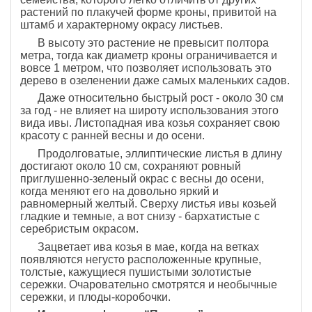
растений по плакучей форме кроны, привитой на
штамб и характерному окрасу листьев.
В высоту это растение не превысит полтора
метра, тогда как диаметр кроны ограничивается и
вовсе 1 метром, что позволяет использовать это
дерево в озеленении даже самых маленьких садов.
Даже относительно быстрый рост - около 30 см
за год - не влияет на широту использования этого
вида ивы. Листопадная ива козья сохраняет свою
красоту с ранней весны и до осени.
Продолговатые, эллиптические листья в длину
достигают около 10 см, сохраняют ровный
приглушенно-зеленый окрас с весны до осени,
когда меняют его на довольно яркий и
равномерный желтый. Сверху листья ивы козьей
гладкие и темные, а вот снизу - бархатистые с
серебристым окрасом.
Зацветает ива козья в мае, когда на ветках
появляются негусто расположенные крупные,
толстые, кажущиеся пушистыми золотистые
сережки. Очаровательно смотрятся и необычные
сережки, и плоды-коробочки.