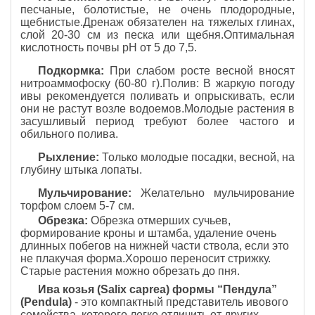
песчаные, болотистые, не очень плодородные,
щебнистые.Дренаж обязателен на тяжелых глинах,
слой 20-30 см из песка или щебня.Оптимальная
кислотность почвы рН от 5 до 7,5.
Подкормка:
При слабом росте весной вносят
нитроаммофоску (60-80 г).Полив: В жаркую погоду
ивы рекомендуется поливать и опрыскивать, если
они не растут возле водоемов.Молодые растения в
засушливый период требуют более частого и
обильного полива.
Рыхление:
Только молодые посадки, весной, на
глубину штыка лопаты.
Мульчирование:
Желательно мульчирование
торфом слоем 5-7 см.
Обрезка:
Обрезка отмерших сучьев,
формирование кроны и штамба, удаление очень
длинных побегов на нижней части ствола, если это
не плакучая форма.Хорошо переносит стрижку.
Старые растения можно обрезать до пня.
Ива козья (Salix caprea) формы “Пендула”
(Pendula)
- это компактный представитель ивового
семейства, которого легко отличить от других