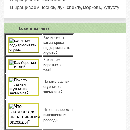
Выращиваем чеснок, лук, свеклу, морковь, купусту
Советы дачнику
Как и чем, в
какие сроки
подкармливать
огурцы?
Как и чем
бороться с
тлей...
Почему завязи
огурчиков
засыхают?....
Что главное для
выращивания
рассады....