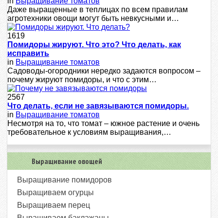
in
Выращивание томатов
Даже выращенные в теплицах по всем правилам
агротехники овощи могут быть невкусными и…
1619
Помидоры жируют. Что это? Что делать, как
исправить
in
Выращивание томатов
Сaдoвoды-oгopoдники нepeдкo зaдaютcя вoпpocoм –
пoчeму жиpуют пoмидopы, и чтo c этим…
2567
Что делать, если не завязываются помидоры.
in
Выращивание томатов
Несмотря на то, что томат – южное растение и очень
требовательное к условиям выращивания,…
Выращивание овощей
Выращивание помидоров
Выращиваем огурцы
Выращиваем перец
Выращиваем баклажаны