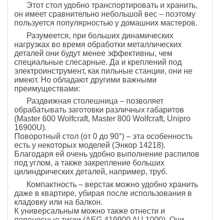
Этот стол удобно транспортировать и хранить,
он имеет сравнительно небольшой вес – поэтому
пользуется популярностью у домашних мастеров.
Разумеется, при больших динамических
нагрузках во время обработки металлических
деталей они будут менее эффективны, чем
специальные слесарные. Да и креплений под
электроинструмент, как пильные станции, они не
имеют. Но обладают другими важными
преимуществами:
Раздвижная столешница – позволяет
обрабатывать заготовки различных габаритов
(Master 600 Wolfcraft, Master 800 Wolfcraft, Unipro
16900U).
Поворотный стол (от 0 до 90°) – эта особенность
есть у некоторых моделей (Энкор 14218).
Благодаря ей очень удобно выполнение распилов
под углом, а также закрепление больших
цилиндрических деталей, например, труб.
Компактность – верстак можно удобно хранить
даже в квартире, убирая после использования в
кладовку или на балкон.
К универсальным можно также отнести и
переносные тиски (AEG 419900 AU 1000). Они