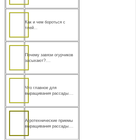
Как и чем бороться с
тлей...
Почему завязи огурчиков
засыхают?....
Что главное для
выращивания рассады....
Агротехнические приемы
выращивания рассады....