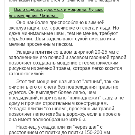
Все о садовых дорожках и мощении. Лучшие
рекомендации. Читаем...
Оно наиболее приспособлено к зимней
эксплуатации, т.е. к расчистке от снега и льда. Но
даже минимальные швы, тем не менее, требуют
обработки. Швы заделывают сухой смесью или
мелким просеянным песком.
Укладка
плитки
со швом шириной 20-25 мм с
заполнением его почвой и засевом газонной травой
позволяет создавать мощение с геометрическим
рисунком из зеленой травы, которая легко косится
газонокосилкой.
Этот тип мощения называют "летним", так как
очистить его от снега без повреждения травы не
удается. Он выглядит более легко, чем
предыдущий, и зрительно "принадлежит" саду, а не
дому и прочим строительным конструкциям.
Укладка плитки "со швом", просеянным травой,
позволяет легко изгибать дорожку, если в проекте
она имеет волнообразные изгибы.
Наконец, укладка плитки "через шаг" с
расстоянием от плитки до плитки 150-200 мм