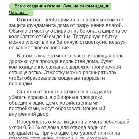
Все о создании газона. Лучшие рекомендации.
Читаем...
Отмостка
- необходимая в северном климате
защита фундамента дома от разрушения влагой.
Обычно отмостку отливают из бетона, а ширина ее
колеблется от 60 см до 1 м. Тротуарную плитку
можно уложить и на бетонную отмостку, используя
ее как жесткое основание.
В этом случае отмостка, часто играющая роль
дорожки для прохода вдоль стен дома, будет
композиционно связана с дорожно-тропиночной
сетью участка. Отмостку можно-расширять так,
чтобы образовались мощеные террасы и
площадки.
От них и от полотна отмостки в сад могут
убегать дорожки, а обширные площадки,
объединяющие дом с хозяйственными
постройками, могут образовать мощеный
внутренний двор.
Поверхность отмостки должна иметь небольшой
уклон 0,5-1 % от дома для отвода воды от
фундамента. При укладке тротуарной плитки на
отмостку этот уклон должен быть сохранен.