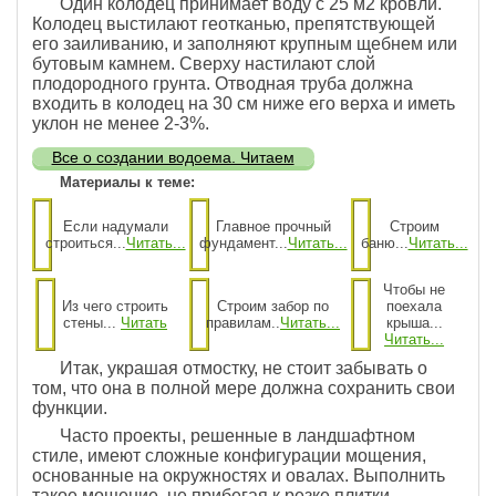
Один колодец принимает воду с 25 м2 кровли.
Колодец выстилают геотканью, препятствующей
его заиливанию, и заполняют крупным щебнем или
бутовым камнем. Сверху настилают слой
плодородного грунта. Отводная труба должна
входить в колодец на 30 см ниже его верха и иметь
уклон не менее 2-3%.
Все о создании водоема. Читаем
Материалы к теме:
Если надумали
Главное прочный
Строим
строиться...
Читать...
фундамент...
Читать...
баню...
Читать...
Чтобы не
Из чего строить
Строим забор по
поехала
стены...
Читать
правилам..
Читать...
крыша...
Читать...
Итак, украшая отмостку, не стоит забывать о
том, что она в полной мере должна сохранить свои
функции.
Часто проекты, решенные в ландшафтном
стиле, имеют сложные конфигурации мощения,
основанные на окружностях и овалах. Выполнить
такое мощение, не прибегая к резке плитки,