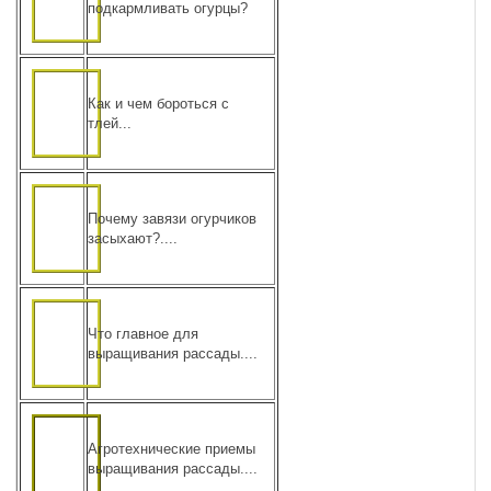
подкармливать огурцы?
Как и чем бороться с
тлей...
Почему завязи огурчиков
засыхают?....
Что главное для
выращивания рассады....
Агротехнические приемы
выращивания рассады....