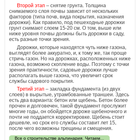
Второй этап
– снятие грунта. Толщина
снимаемого слоя почвы зависит от нескольких
факторов (типа почв, вида покрытия, назначения
дорожки). Как правило, под пешеходные дорожки
грунт снимают слоем 15-20 см. О том, выше или
ниже уровня почвы должны быть дорожки в саду,
есть разные точки зрения.
Дорожки, которые находятся чуть ниже газона,
выглядят более аккуратно, и, к тому же, так проще
стричь газон. Но на дорожках, расположенных ниже
газона, возможно скопление воды. Поэтому с точки
зрения практичности, садовые дорожки лучше
располагать выше газона, что увеличит срок
службы садового покрытия.
Третий этап
– закладка фундамента (из двух
слоев) в вырытые, утрамбованные траншеи. Здесь
есть два варианта: бетон или щебень. Бетон более
прочен и долговечен, такой фундамент прослужит
многие годы, он обойдется дороже щебеночного и
почти не поддается корректировке. Щебень стоит
дешевле, но срок его службы составит лет 15,
после чего возможны трещины и смещения.
Все о строительстве альпинария. Читаем...