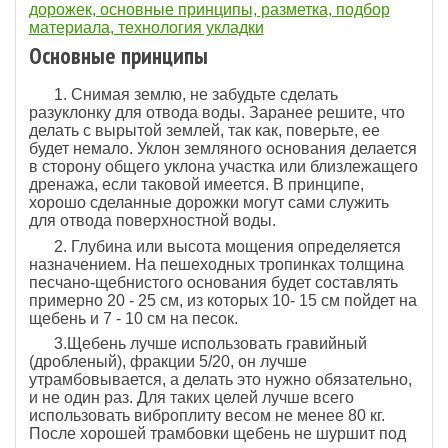
дорожек, основные принципы, разметка, подбор
материала, технология укладки
Основные принципы
1. Снимая землю, не забудьте сделать
разуклонку для отвода воды. Заранее решите, что
делать с вырытой землей, так как, поверьте, ее
будет немало. Уклон земляного основания делается
в сторону общего уклона участка или близлежащего
дренажа, если таковой имеется. В принципе,
хорошо сделанные дорожки могут сами служить
для отвода поверхностной воды.
2. Глубина или высота мощения определяется
назначением. На пешеходных тропинках толщина
песчано-щебнистого основания будет составлять
примерно 20 - 25 см, из которых 10- 15 см пойдет на
щебень и 7 - 10 см на песок.
3.Щебень лучше использовать гравийный
(дробленый), фракции 5/20, он лучше
утрамбовывается, а делать это нужно обязательно,
и не один раз. Для таких целей лучше всего
использовать виброплиту весом не менее 80 кг.
После хорошей трамбовки щебень не шуршит под