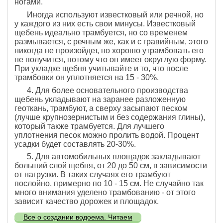
ногами.
Иногда используют известковый или речной, но
у каждого из них есть свои минусы. Известковый
щебень идеально трамбуется, но со временем
размывается, с речным же, как и с гравийным, этого
никогда не произойдет, но хорошо утрамбовать его
не получится, потому что он имеет округлую форму.
При укладке щебня учитывайте и то, что после
трамбовки он уплотняется на 15 - 30%.
4. Для более основательного производства
щебень укладывают на заранее разложенную
геоткань, трамбуют, а сверху засыпают песком
(лучше крупнозернистым и без содержания глины),
который также трамбуется. Для лучшего
уплотнения песок можно пролить водой. Процент
усадки будет составлять 20-30%.
5. Для автомобильных площадок закладывают
больший слой щебня, от 20 до 50 см, в зависимости
от нагрузки. В таких случаях его трамбуют
послойно, примерно по 10 - 15 см. Не случайно так
много внимания уделено трамбованию - от этого
зависит качество дорожек и площадок.
Все о создании водоема. Читаем