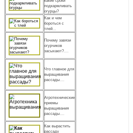
какие сроки
подкармливать
огурцы?
Как и чем
бороться с
тлей...
Почему завязи
огурчиков
засыхают?....
Что главное для
выращивания
рассады....
Агротехнические
приемы
выращивания
рассады....
Как вырастить
рассаду