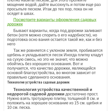
плотно набиты песком, для этого пролейте
мощение водой, дайте высохнуть и потом еще раз
просыпьте песком. Итак до тех пор, пока он не
осядет в швах.
Посмотрите варианты оформления садовых
дорожек
Бывают варианты, когда под дорожки заливают
бетон (хотя можно спорить о его надобности), но
подготовка осно вания остается такой же, как и без
него
Так же ровняется с уклоном земля, пробивается
щебень и укладывается песок Иногда плитку кладут
на сухую смесь, но это не значит, что можно
обойтись без хорошего основания. Вот и
получается, что качество дорожки, являющейся
основой благоустройства, во многом зависит от
правильно сделанного основания.
Технология устройства садовых дорожек
Технология
устройства
качественной и
недорогой садовой дорожки
достаточно прост.
Нужно взять тротуарную плитку, толщиной 8 см. и
положить на хорошее основание из 15 см. щебня и
10 см. песка.