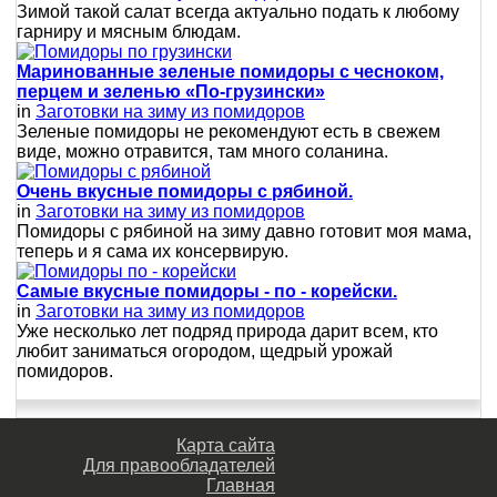
Зимой такой салат всегда актуально подать к любому
гарниру и мясным блюдам.
Маринованные зеленые помидоры с чесноком,
перцем и зеленью «По-грузински»
in
Заготовки на зиму из помидоров
Зеленые помидоры не рекомендуют есть в свежем
виде, можно отравится, там много соланина.
Очень вкусные помидоры с рябиной.
in
Заготовки на зиму из помидоров
Помидоры с рябиной на зиму давно готовит моя мама,
теперь и я сама их консервирую.
Самые вкусные помидоры - по - корейски.
in
Заготовки на зиму из помидоров
Уже несколько лет подряд природа дарит всем, кто
любит заниматься огородом, щедрый урожай
помидоров.
Карта сайта
Для правообладателей
Главная