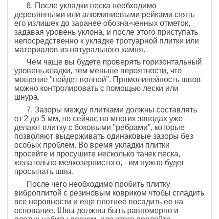
6. После укладки песка необходимо
деревянными или алюминиевыми рейками снять
его излишек до заранее обозна-ченных отметок,
задавая уровень уклона, и после этого приступать
непосредственно к укладке тротуарной плитки или
материалов из натурального камня.
Чем чаще вы будете проверять горизонтальный
уровень кладки, тем меньше вероятности, что
мощение "пойдет волной". Прямолинейность швов
можно контролировать с помощью лески или
шнура.
7. Зазоры между плитками должны составлять
от 2 до 5 мм, но сейчас на многих заводах уже
делают плитку с боковыми "ребрами", которые
позволяют выдерживать одинаковые зазоры без
особых проблем. Во время укладки плитки
просейте и просушите несколько тачек песка,
желательно мелкозернистого, - им нужно будет
просыпать швы.
После чего необходимо пробить плитку
виброплитой с резиновым ковриком чтобы сгладить
все неровности и еще плотнее посадить ее на
основание. Швы должны быть равномерно и