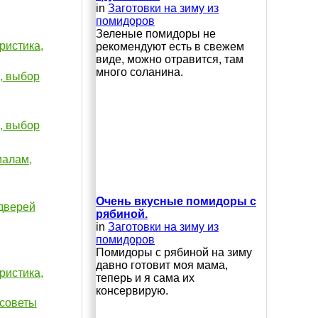
in
Заготовки на зиму из
помидоров
Зеленые помидоры не
ристика,
рекомендуют есть в свежем
виде, можно отравится, там
много соланина.
, выбор
, выбор
иалам,
Очень вкусные помидоры с
дверей
рябиной.
in
Заготовки на зиму из
помидоров
Помидоры с рябиной на зиму
давно готовит моя мама,
ристика,
теперь и я сама их
консервирую.
 советы