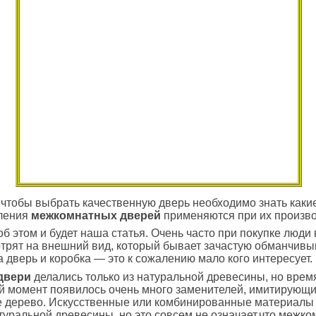
 чтобы выбрать качественную дверь необходимо знать как
вления
межкомнатных дверей
применяются при их произво
б этом и будет наша статья. Очень часто при покупке люди
трят на внешний вид, который бывает зачастую обманчивым 
а дверь и коробка — это к сожалению мало кого интересует.
двери
делались только из натуральной древесины, но время
й момент появилось очень много заменителей, имитирующ
е дерево. Искусственные или комбинированные материалы
уральной древесины, но это совсем не означает,
что межко