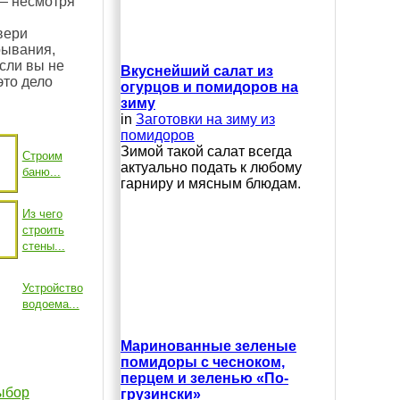
 — несмотря
вери
рывания,
Если вы не
Вкуснейший салат из
это дело
огурцов и помидоров на
зиму
in
Заготовки на зиму из
помидоров
Зимой такой салат всегда
Строим
актуально подать к любому
баню...
гарниру и мясным блюдам.
Из чего
строить
стены...
Устройство
водоема...
Маринованные зеленые
помидоры с чесноком,
перцем и зеленью «По-
выбор
грузински»