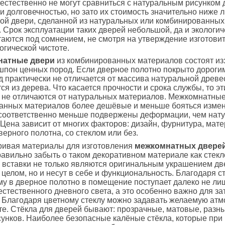
стественно не могут сравниться с натуральным рисунком 
и долговечностью, но зато их стоимость значительно ниже 
ой двери, сделанной из натуральных или комбинированных
 Срок эксплуатации таких дверей небольшой, да и экологич
таются под сомнением, не смотря на утверждение изготовит
огической чистоте.
натные двери
из комбинированных материалов состоят из:
пон ценных пород. Если дверное полотно покрыто дороги
 практически не отличается от массива натуральной древе
ся из дерева. Что касается прочности и срока службы, то э
 не отличаются от натуральных материалов. Межкомнатные
анных материалов более дешёвые и меньше бояться изме
 соответственно меньше подвержены деформации, чем нат
Цена зависит от многих факторов: дизайн, фурнитура, мат
верного полотна, со стеклом или без.
ривая материалы для изготовления
межкомнатных двере
авильно забыть о таком декоративном материале как стекл
вставки не только являются оригинальным украшением дв
 целом, но и несут в себе и функциональность. Благодаря ст
у в дверное полотно в помещение поступает далеко не ли
естественного дневного света, а это особенно важно для з
 Благодаря цветному стеклу можно задавать желаемую атм
те. Стёкла для дверей бывают: прозрачные, матовые, разны
сунков. Наиболее безопасные калёные стёкла, которые при