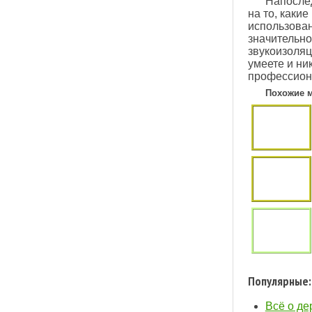
Напослед
на то, каки
использован
значительно
звукоизоляц
умеете и ни
профессион
Похожие 
Популярные:
Всё о де