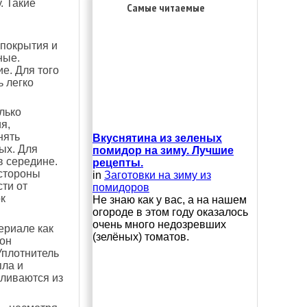
. Такие
Самые читаемые
 покрытия и
ные.
е. Для того
ь легко
лько
я,
нять
Вкуснятина из зеленых
ых. Для
помидор на зиму. Лучшие
в середине.
рецепты.
 стороны
in
Заготовки на зиму из
ти от
помидоров
к
Не знаю как у вас, а на нашем
огороде в этом году оказалось
очень много недозревших
ериале как
(зелёных) томатов.
 он
Уплотнитель
пла и
вливаются из