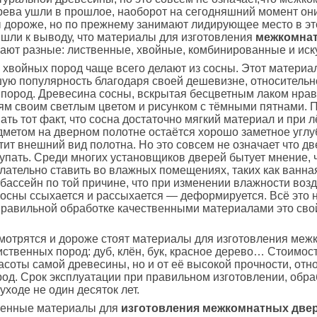
рева ушли в прошлое, наоборот на сегодняшний момент они
ы дороже, но по прежнему занимают лидирующее место в эт
шли к выводу, что материалы для изготовления
межкомна
ают разные: лиственные, хвойные, комбинированные и иск
 хвойных пород чаще всего делают из сосны. Этот материа
ую популярность благодаря своей дешевизне, относитель
пород. Древесина сосны, вскрытая бесцветным лаком нрав
ям своим светлым цветом и рисунком с тёмными пятнами. 
ать тот факт, что сосна достаточно мягкий материал и при л
метом на дверном полотне остаётся хорошо заметное углу
тит внешний вид полотна. Но это совсем не означает что дв
купать. Среди многих установщиков дверей бытует мнение, 
лательно ставить во влажных помещениях, таких как ванна
 бассейн по той причине, что при изменении влажности воз
осны ссыхается и рассыхается — деформируется. Всё это 
 правильной обработке качественными материалами это сво
мотрятся и дороже стоят материалы для изготовления меж
иственных пород: дуб, клён, бук, красное дерево… Стоимост
расоты самой древесины, но и от её высокой прочности, отн
од. Срок эксплуатации при правильном изготовлении, обра
уходе не один десяток лет.
венные материалы для
изготовления межкомнатных две