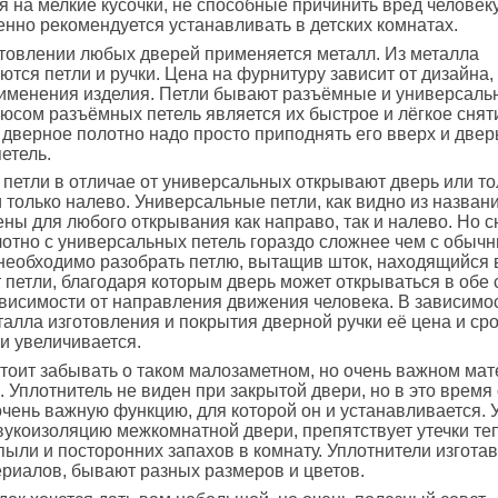
 на мелкие кусочки, не способные причинить вред человеку
енно рекомендуется устанавливать в детских комнатах.
товлении любых дверей применяется металл. Из металла
ются петли и ручки. Цена на фурнитуру зависит от дизайна,
именения изделия. Петли бывают разъёмные и универсаль
сом разъёмных петель является их быстрое и лёгкое сняти
 дверное полотно надо просто приподнять его вверх и двер
етель.
 петли в отличае от универсальных открывают дверь или то
 только налево. Универсальные петли, как видно из названи
ны для любого открывания как направо, так и налево. Но с
отно с универсальных петель гораздо сложнее чем с обычн
необходимо разобрать петлю, вытащив шток, находящийся 
петли, благодаря которым дверь может открываться в обе
зависимости от направления движения человека. В зависимос
талла изготовления и покрытия дверной ручки её цена и сро
и увеличивается.
стоит забывать о таком малозаметном, но очень важном мат
. Уплотнитель не виден при закрытой двери, но в это время
чень важную функцию, для которой он и устанавливается. 
укоизоляцию межкомнатной двери, препятствует утечки те
ыли и посторонних запахов в комнату. Уплотнители изгота
риалов, бывают разных размеров и цветов.