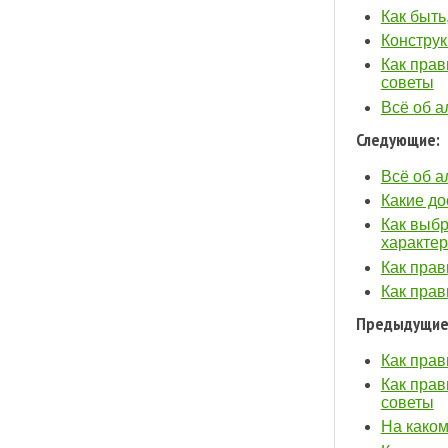
Как быть
Конструк
Как прав
советы
Всё об а
Следующие:
Всё об а
Какие до
Как выбр
характер
Как прав
Как прав
Предыдущие
Как пра
Как прав
советы
На каком