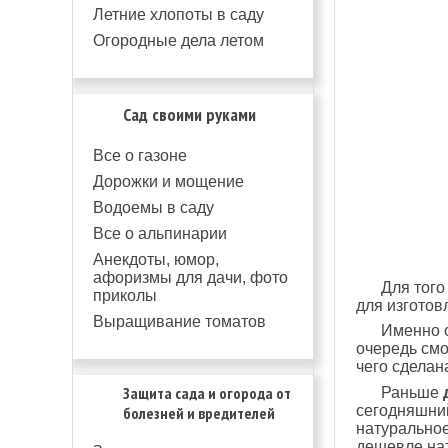
Летние хлопоты в саду
Огородные дела летом
Сад своими руками
Все о газоне
Дорожки и мощение
Водоемы в саду
Все о альпинарии
Анекдоты, юмор,
афоризмы для дачи, фото
Для того
приколы
для изгото
Выращивание томатов
Именно о
очередь смо
чего сделан
Защита сада и огорода от
Раньше
сегодняшни
болезней и вредителей
натурально
дешевле нат