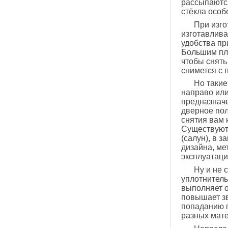
рассыпаются
стёкла особ
При изго
изготавлива
удобства пр
Большим плю
чтобы снять
снимется с п
Но такие
направо или
предназначе
дверное пол
снятия вам 
Существуют 
(салун), в 
дизайна, ме
эксплуатаци
Ну и не 
уплотнитель
выполняет о
повышает зв
попаданию п
разных мате