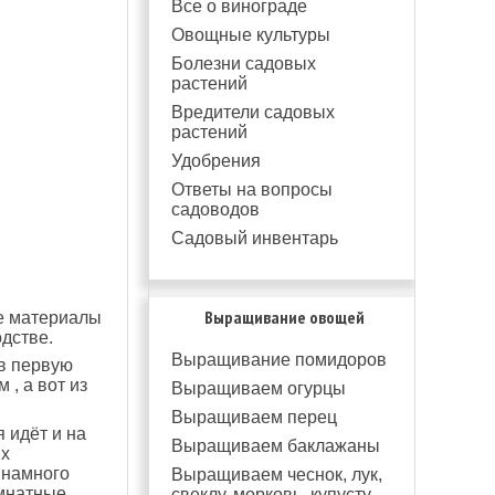
Все о винограде
Овощные культуры
Болезни садовых
растений
Вредители садовых
растений
Удобрения
Ответы на вопросы
садоводов
Садовый инвентарь
Выращивание овощей
ие материалы
дстве.
Выращивание помидоров
 в первую
, а вот из
Выращиваем огурцы
Выращиваем перец
 идёт и на
Выращиваем баклажаны
их
 намного
Выращиваем чеснок, лук,
мнатные
свеклу, морковь, купусту