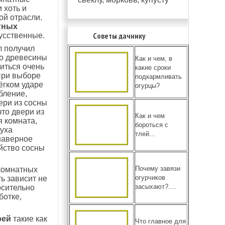
 хоть и
ой отрасли.
тных
Советы дачнику
усственные.
л получил
но древесины
Как и чем, в
иться очень
какие сроки
При выборе
подкармливать
ёгком ударе
огурцы?
бление,
ери из сосны
что двери из
Как и чем
я комната,
бороться с
духа
тлей...
наверное
йство сосны
Почему завязи
комнатных
огурчиков
ь зависит не
засыхают?....
осительно
ботке,
рей
такие как
Что главное для