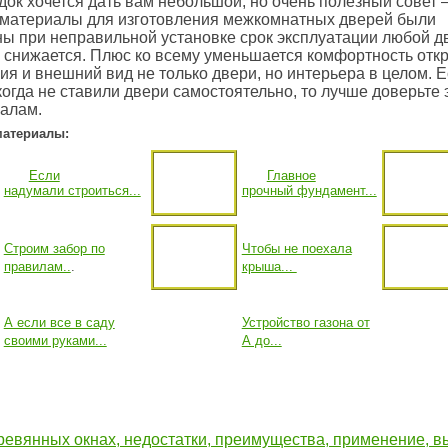
ок хочется дать вам небольшой, но очень полезный совет
е материалы для изготовления межкомнатных дверей были
ы при неправильной установке срок эксплуатации любой д
 снижается. Плюс ко всему уменьшается комфортность отк
ия и внешний вид не только двери, но интерьера в целом. 
когда не ставили двери самостоятельно, то лучше доверьте 
алам.
материалы:
Если
Главное
надумали строиться...
прочный фундамент...
Строим забор по
Чтобы не поехала
правилам..
.
крыша...
А если все в саду
Устройство газона от
своими руками...
А до...
ревянных окнах, недостатки, преимущества, применение, 