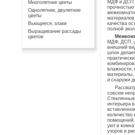
МДФ и ДСП е
Многолетние цветы
прочностью 
Однолетние, двулетние
межкомнатн
цветы
материалов.
Вьющиеся, злаки
качества ос
полной экол
Выращивание рассады
Межком
цветов
МДФ, ДСП, ш
внешний вид
шпон делает
практически
комбиниров
влажности,
материалы. 
и снаружи д
Рассмат
совсем непр
Стеклянные 
интерьера в
вставленном
количество 
помещений.
уют в комна
узоров и ри