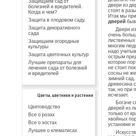
Защищаем сад от
двери из де
болезней и вредителей.
стоят в раз
Когда и чем?
Итак мы при
Защита в плодовом саду.
дверей
быв
Защита декоративного
Двери из
сада
очень больш
лиственных 
Защищаем огородные
многим люд
культуры
надо учитыв
Защита цветочных культур
острым пред
которое пор
Лучшие препараты для
не стоит по
лечения сада от болезней
сосны не же
и вредителей
зимний сад,
древесина с
так, но при
Цветы, цветники и растения
исчезает.
Богаче с
Цветоводство
дверей из л
только от к
Все о розах
хвойных пор
Все о хостах
установке и 
Лучшее о клематисах
Искусст