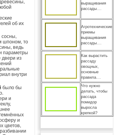
древесины,
выращивания
любой
рассады....
еские
елей об их
Агротехнические
приемы
 сосны,
выращивания
м шпоном, то
рассады....
сины, ведь
ти параметры
Как вырастить
 двери из
рассаду
нений
овощных,
уральные
основные
ериал внутри
правила....
Что нужно
й
было бы
делать, чтобы
о.
рассада
ери и
помидор
еклу,
выросла
шнее
крепкой?
атемнённых
осферу и
х цветов,
 разбивании