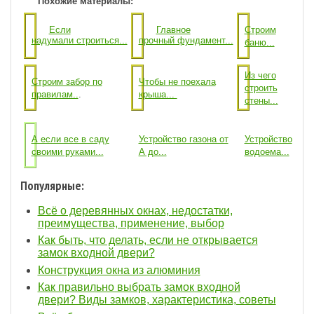
Похожие материалы:
Строим
Если
Главное
надумали строиться...
прочный фундамент...
баню...
Из чего
Строим забор по
Чтобы не поехала
строить
правилам..
.
крыша...
стены...
А если все в саду
Устройство газона от
Устройство
своими руками...
А до...
водоема...
Популярные:
Всё о деревянных окнах, недостатки,
преимущества, применение, выбор
Как быть, что делать, если не открывается
замок входной двери?
Конструкция окна из алюминия
Как правильно выбрать замок входной
двери? Виды замков, характеристика, советы