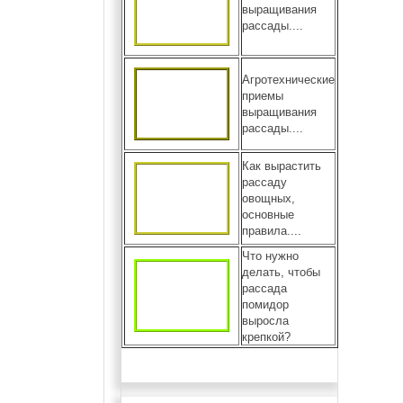
выращивания
рассады....
Агротехнические
приемы
выращивания
рассады....
Как вырастить
рассаду
овощных,
основные
правила....
Что нужно
делать, чтобы
рассада
помидор
выросла
крепкой?