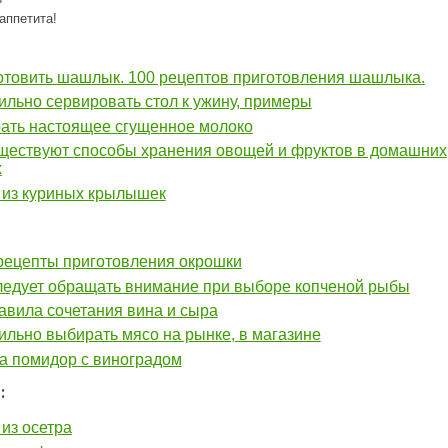
аппетита!
отовить шашлык. 100 рецептов приготовления шашлыка.
ильно сервировать стол к ужину, примеры
рать настоящее сгущенное молоко
уществуют способы хранения овощей и фруктов в домашних
х
из куриных крылышек
рецепты приготовления окрошки
ледует обращать внимание при выборе копченой рыбы
авила сочетания вина и сыра
ильно выбирать мясо на рынке, в магазине
а помидор с виноградом
:
из осетра