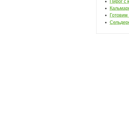
Пирог с 
Кальмар
Готовим 
Сельдере