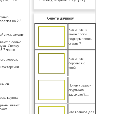
доры, слой
рупно.
Советы дачнику
авляют на 2-3
Как и чем, в
какие сроки
вый лист, хмели-
подкармливать
вают с солью,
огурцы?
лука. Сверху
5-7 часов.
Как и чем
хого хереса,
бороться с
 вустерский
тлей...
обы он
Почему завязи
огурчиков
засыхают?....
рец, крупная
еремешивают.
оком.
Что главное для