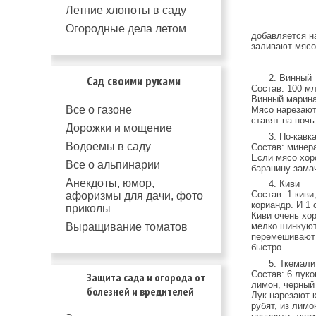
Летние хлопоты в саду
Огородные дела летом
добавляется н
заливают мясо
Сад своими руками
2. Винный
Состав: 100 мл
Винный маринад
Все о газоне
Мясо нарезают
ставят на ночь
Дорожки и мощение
3. По-кавк
Водоемы в саду
Состав: минер
Если мясо хор
Все о альпинарии
баранину замач
Анекдоты, юмор,
4. Киви
Состав: 1 киви
афоризмы для дачи, фото
кориандр. И 1 
приколы
Киви очень хо
Выращивание томатов
мелко шинкуют
перемешивают 
быстро.
5. Ткемали
Состав: 6 луко
Защита сада и огорода от
лимон, черный 
болезней и вредителей
Лук нарезают 
рубят, из лим