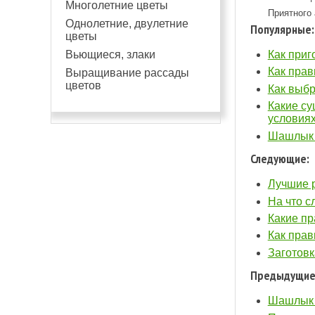
Многолетние цветы
Приятного 
Однолетние, двулетние
Популярные:
цветы
Вьющиеся, злаки
Как приг
Как прав
Выращивание рассады
цветов
Как выб
Какие с
условия
Шашлык 
Следующие:
Лучшие 
На что с
Какие пр
Как прав
Заготовк
Предыдущие
Шашлык 