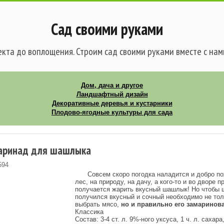
Сад своими руками
кта до воплощения. Строим сад своими руками вместе с нам
Дом, дача и другое
Ландшафтный дизайн
Декоративные деревья и кустарники
Плодово-ягодные культуры для сада
аринад для шашлыка
594
Совсем скоро погодка наладится и добро п
лес, на природу, на дачу, а кого-то и во дворе п
получается жарить вкусный шашлык! Но чтобы
получился вкусный и сочный необходимо не тол
выбрать мясо,
но и правильно его замаринов
Классика
Состав: 3-4 ст. л. 9%-ного уксуса, 1 ч. л. сахара