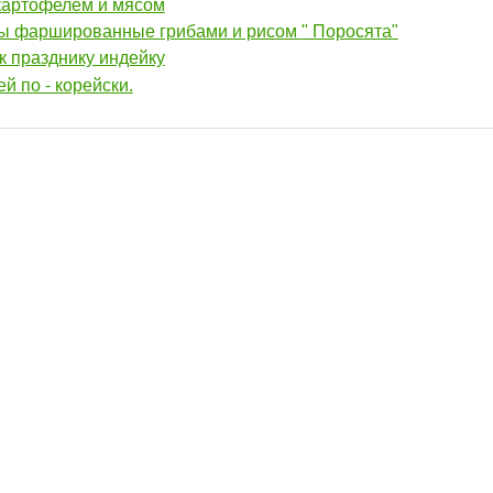
картофелем и мясом
ы фаршированные грибами и рисом " Поросята"
к празднику индейку
й по - корейски.