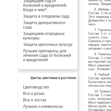
пряности, тке
Защищаем сад от
зелени. Прида
болезней и вредителей.
6. Имбирь 
Когда и чем?
Состав: 2 см к
Защита в плодовом саду.
Этот маринад 
Добавляют к н
Защита декоративного
часа.
сада
7. Горчичн
Защищаем огородные
Состав: 1 ст. 
сунели, соль.
культуры
Свинина и гор
Защита цветочных культур
перцем, хмели
заливают соком
Лучшие препараты для
8. Томатны
лечения сада от болезней
Состав: 1 стак
и вредителей
вустерский соу
Мясо нарезают
соус. Вливают
9. Чайный
Цветы, цветники и растения
Состав: крепки
Куски мяса см
полностью пок
Цветоводство
10. Гранат
Все о розах
Состав: 1 стак
соль, петрушка
Все о хостах
Мясо нарезают
Лучшее о клематисах
Мелко рубят з
Оставляют под 