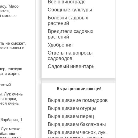
Все о винограде
.
ясу. Мясо
Овощные культуры
ится,
ой смесью
Болезни садовых
растений
Вредители садовых
растений
ть не сможет.
Удобрения
вают вином и
Ответы на вопросы
садоводов
Садовый инвентарь
мер, свежую
т и жарят.
олотый
Выращивание овощей
ы. Лук очень
ля жарки,
Выращивание помидоров
ется очень
Выращиваем огурцы
Выращиваем перец
 барбарис, 1
Выращиваем баклажаны
 Лук мелко
Выращиваем чеснок, лук,
добавляют
свеклу, морковь, купусту