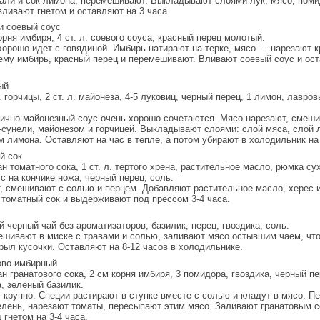
мали и сок лимона, перемешивают. Выкладывают слоями лук, мясо, поми
вливают гнетом и оставляют на 3 часа.
и соевый соус
орня имбиря, 4 ст. л. соевого соуса, красный перец молотый.
хорошо идет с говядиной. Имбирь натирают на терке, мясо — нарезают к
ему имбирь, красный перец и перемешивают. Вливают соевый соус и ост
ый
л. горчицы, 2 ст. л. майонеза, 4-5 луковиц, черный перец, 1 лимон, лавро
чично-майонезный соус очень хорошо сочетаются. Мясо нарезают, смеши
-сунели, майонезом и горчицей. Выкладывают слоями: слой мяса, слой 
 лимона. Оставляют на час в тепле, а потом убирают в холодильник на 
й сок
ан томатного сока, 1 ст. л. тертого хрена, растительное масло, рюмка су
с на кончике ножа, черный перец, соль.
, смешивают с солью и перцем. Добавляют растительное масло, херес и
 томатный сок и выдерживают под прессом 3-4 часа.
й черный чай без ароматизаторов, базилик, перец, гвоздика, соль.
ешивают в миске с травами и солью, заливают мясо остывшим чаем, чт
рыл кусочки. Оставляют на 8-12 часов в холодильнике.
ово-имбирный
ан гранатового сока, 2 см корня имбиря, 3 помидора, гвоздика, черный пе
, зеленый базилик.
 крупно. Специи растирают в ступке вместе с солью и кладут в мясо. П
елень, нарезают томаты, пересыпают этим мясо. Заливают гранатовым с
гнетом на 3-4 часа.