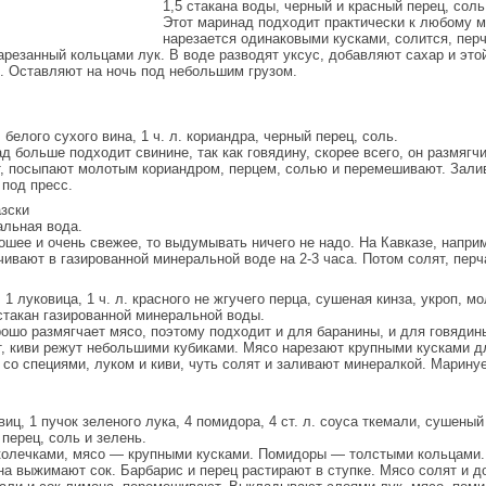
1,5 стакана воды, черный и красный перец, соль
Этот маринад подходит практически к любому м
нарезается одинаковыми кусками, солится, перч
арезанный кольцами лук. В воде разводят уксус, добавляют сахар и эт
. Оставляют на ночь под небольшим грузом.
 белого сухого вина, 1 ч. л. кориандра, черный перец, соль.
 больше подходит свинине, так как говядину, скорее всего, он размягчи
, посыпают молотым кориандром, перцем, солью и перемешивают. Зали
 под пресс.
азски
альная вода.
ошее и очень свежее, то выдумывать ничего не надо. На Кавказе, напри
ивают в газированной минеральной воде на 2-3 часа. Потом солят, перча
, 1 луковица, 1 ч. л. красного не жгучего перца, сушеная кинза, укроп, м
стакан газированной минеральной воды.
рошо размягчает мясо, поэтому подходит и для баранины, и для говядин
, киви режут небольшими кубиками. Мясо нарезают крупными кусками д
со специями, луком и киви, чуть солят и заливают минералкой. Марину
виц, 1 пучок зеленого лука, 4 помидора, 4 ст. л. соуса ткемали, сушеный
перец, соль и зелень.
колечками, мясо — крупными кусками. Помидоры — толстыми кольцами.
она выжимают сок. Барбарис и перец растирают в ступке. Мясо солят и 