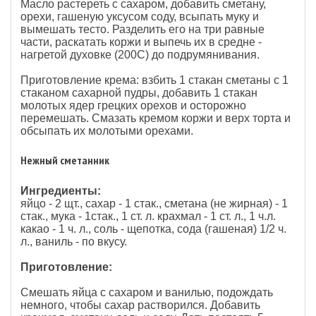
Масло растереть с сахаром, добавить сметану,
орехи, гашеную уксусом соду, всыпать муку и
вымешать тесто. Разделить его на три равные
части, раскатать коржи и выпечь их в средне -
нагретой духовке (200С) до подрумянивания.
Приготовление крема: взбить 1 стакан сметаны с 1
стаканом сахарной пудры, добавить 1 стакан
молотых ядер грецких орехов и осторожно
перемешать. Смазать кремом коржи и верх торта и
обсыпать их молотыми орехами.
Нежный сметанник
Ингредиенты:
яйцо - 2 щт., сахар - 1 стак., сметана (не жирная) - 1
стак., мука - 1стак., 1 ст. л. крахмал - 1 ст. л., 1 ч.л.
какао - 1 ч. л., соль - щепотка, сода (гашеная) 1/2 ч.
л., ваниль - по вкусу.
Приготовление:
Смешать яйца с сахаром и ванилью, подождать
немного, чтобы сахар растворился. Добавить