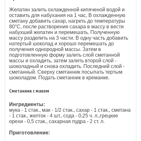
Желатин залить охлажденной кипяченой водой и
оставить для набухания на 1 час, В охлажденную
сметану добавить сахар, нагреть до температуры
80°С, после растворения сахара в массу в вести
набухший желатин и перемешать. Полученную
массу разделить на 3 части. В одну часть добавить
натертый шоколад и хорошо перемешать до
получения однородной массы. Затем в
подготовленную форму залить слой сметанной
массы и охладить, затем залить второй слой -
шоколадный и снова охладить. Последний слой -
сметанный. Сверху сметанник посыпать тертым
шоколадом. Подать сметанник в креманке.
Сметанник с маком
Ингредиенты:
мука - 1 стак., мак - 1/2 стак., сахар - 1 стак., сметана
- 1 стак., желток - 4 шт., сода - 0,25 ч. л.,грецкие
орехи - 0,5 стак., сахарная пудра - 2 ст. л.
Приготовление: