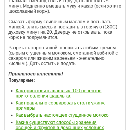
крахмал, сметану, соль и соду. Дать постоять 5
минут. Медленно вмешать муку и какао (если хотите
шоколадный корж).
Смазать форму сливочным маслом и посыпать
манкой, влить смесь и поставить в горячую (180С)
духовку минут на 20. Дверцу не открывать, пока
корж не подрумянится.
Разрезать корж ниткой, пропитать любым кремом
(сырым сгущенным молоком, сметанной взбитой с
сахаром или жидким вареньем - желательно
кислым ). Дать остыть и подать.
Приятного аппетита!
Популярные:
Как приготовить шашлык. 100 рецептов
приготовления шашлыка.
Как правильно сервировать стол к ужину,
примеры
Как выбрать настоящее сгущенное молоко
Какие существуют способы хранения
овощей и фруктов в домашних условиях