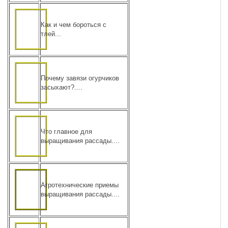
Как и чем бороться с
тлей...
Почему завязи огурчиков
засыхают?....
Что главное для
выращивания рассады....
Агротехнические приемы
выращивания рассады....