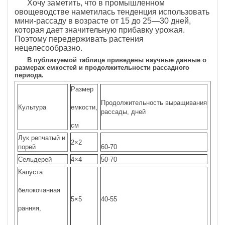
Хочу заметить, что в промышленном
овощеводстве наметилась тенденция использовать
мини-рассаду в возрасте от 15 до 25—30 дней,
которая дает значительную прибавку урожая.
Поэтому передерживать растения
нецелесообразно.
В публикуемой таблице приведены научные данные о
размерах емкостей и продолжительности рассадного
периода.
Размер
Продолжительность выращивания
Культура
емкости,
рассады, дней
см
Лук репчатый и
2×2
порей
60-70
Сельдерей
4×4
50-70
Капуста
белокочанная
5×5
40-55
ранняя,