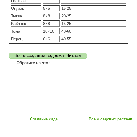
цветная
Огурец
5×5
15-25
Тыква
8×8
20-25
Кабачок
8×8
15-25
Томат
10×10
40-60
Перец
6×6
40-55
Все о создании водоема. Читаем
Обратите на это:
Создание сада
Все о садовых растениях