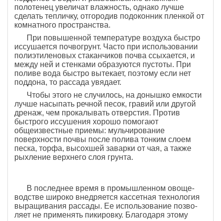
полотенец увеличат влажность, однако лучше
сделать тепличку, отгородив подоконник пленкой от
комнатного пространства.
При повышенной температуре воздуха быстро
иссушается почвогрунт. Часто при использовании
полиэтиленовых стаканчиков почва ссыхается, и
между ней и стенками образуются пустоты. При
поливе вода быстро вытекает, поэтому если нет
поддона, то рассада увядает.
Чтобы этого не случилось, на донышко емкости
лучше насыпать речной песок, гравий или другой
дренаж, чем прокалывать отверстия. Против
быстрого иссушения хорошо помогают
общеизвестные приемы: мульчирование
поверхности почвы после полива тонким слоем
песка, торфа, высохшей заварки от чая, а также
рыхление верхнего слоя грунта.
В последнее время в промышленном овоще­
водстве широко внедряется кассетная технология
выращивания рассады. Ее использование позво­
ляет не применять пикировку. Благодаря этому