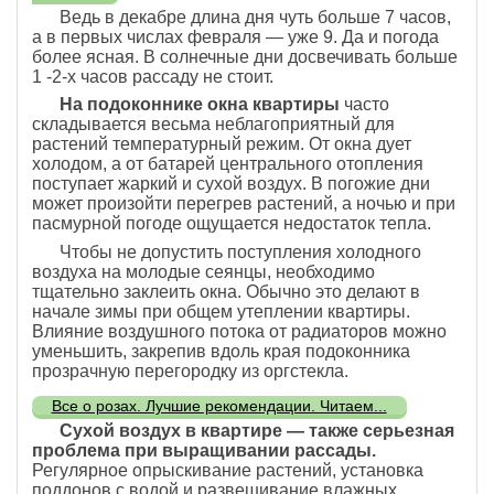
Ведь в декабре длина дня чуть больше 7 часов,
а в первых числах февраля — уже 9. Да и погода
более ясная. В солнечные дни досвечивать больше
1 -2-х часов рассаду не стоит.
На подоконнике окна квартиры
часто
складывается весьма неблагоприятный для
растений температурный режим. От окна дует
холодом, а от батарей центрального отопления
поступает жаркий и сухой воздух. В погожие дни
может произойти перегрев растений, а ночью и при
пасмурной погоде ощущается недостаток тепла.
Чтобы не допустить поступления холодного
воздуха на молодые сеянцы, необходимо
тщательно заклеить окна. Обычно это делают в
начале зимы при общем утеплении квартиры.
Влияние воздушного потока от радиаторов можно
уменьшить, закрепив вдоль края подоконника
прозрачную перегородку из оргстекла.
Все о розах. Лучшие рекомендации. Читаем...
Сухой воздух в квартире — также серьезная
проблема при выращивании рассады.
Регулярное опрыскивание растений, установка
поддонов с водой и развешивание влажных