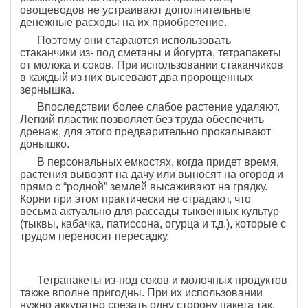
овощеводов не устраивают дополнительные
денежные расходы на их приобретение.
Поэтому они стараются использовать
стаканчики из- под сметаны и йогурта, тетрапакеты
от молока и соков. При использовании стаканчиков
в каждый из них высевают два пророщенных
зернышка.
Впоследствии более слабое растение удаляют.
Легкий пластик позволяет без труда обеспечить
дренаж, для этого предварительно прокалывают
донышко.
В персональных емкостях, когда придет время,
растения вывозят на дачу или выносят на огород и
прямо с “родной” землей высаживают на грядку.
Корни при этом практически не страдают, что
весьма актуально для рассады тыквенных культур
(тыквы, кабачка, патиссона, огурца и т.д.), которые с
трудом переносят пересадку.
Тетрапакеты из-под соков и молочных продуктов
также вполне пригодны. При их использовании
нужно аккуратно срезать одну сторону пакета так,