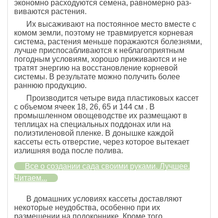
экономно расходуются семена, равномерно раз­
виваются растения.
Их высаживают на постоянное место вместе с
комом земли, поэтому не травмируется корневая
система, растения меньше поражаются болезнями,
лучше приспосабливаются к неблагоприятным
погодным условиям, хорошо приживаются и не
тратят энергию на восстановление корневой
системы. В результате можно получить более
раннюю продукцию.
Производится четыре вида пластиковых кассет
с объемом ячеек 18, 26, 65 и 144 см . В
промышленном овощеводстве их размещают в
теплицах на специальных поддонах или на
полиэтиленовой пленке. В донышке каждой
кассеты есть отверстие, через которое вытекает
излишняя вода после полива.
Все о создании сада своими руками. Лучшее.
Читаем...
В домашних условиях кассеты доставляют
некоторые неудобства, особенно при их
размещении на подоконнике. Кроме того,