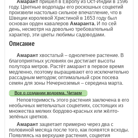
Амарант
пришёл в Европу из Ост-Индии в 1596
году. Цветные водопады его роскошных соцветий
произвели настолько сильное впечатление, что в
Швеции королевой Христиной в 1653 году был
основан орден кавалеров
Амаранта.
И по сей
день, несмотря на довольно требовательный
характер, эти цветы любимы садоводами.
Описание
Амарант
хвостатый – однолетнее растение. В
благоприятных условиях он достигает высоты
полутора метров. Растёт амарант в первое время
медленно, поэтому выращивают его исключительно
рассадным методом; оптимальный срок посева
семян для зоны Нечерноземья – середина марта.
Все о создании водоема. Читаем
Неповторимость этого растения заключена в его
необычных метельчатых соцветиях, состоящих из
множества мелких бордово-красных или жёлто-
зелёных цветков.
Амарант
зацветает примерно через два с
половиной месяца после того, как появятся всходы.
Появляясь на верхушке растения, соцветия