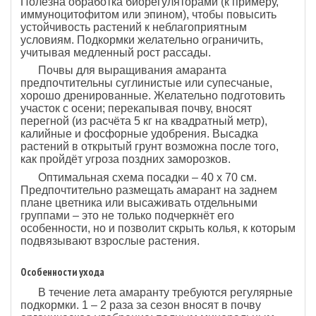
Полезна обработка биорегуляторами (к примеру,
иммуноцитофитом или эпином), чтобы повысить
устойчивость растений к неблагоприятным
условиям. Подкормки желательно ограничить,
учитывая медленный рост рассады.
Почвы для выращивания амаранта
предпочтительны суглинистые или супесчаные,
хорошо дренированные. Желательно подготовить
участок с осени; перекапывая почву, вносят
перегной (из расчёта 5 кг на квадратный метр),
калийные и фосфорные удобрения. Высадка
растений в открытый грунт возможна после того,
как пройдёт угроза поздних заморозков.
Оптимальная схема посадки – 40 х 70 см.
Предпочтительно размещать амарант на заднем
плане цветника или высаживать отдельными
группами – это не только подчеркнёт его
особенности, но и позволит скрыть колья, к которым
подвязывают взрослые растения.
Особенности ухода
В течение лета амаранту требуются регулярные
подкормки. 1 – 2 раза за сезон вносят в почву