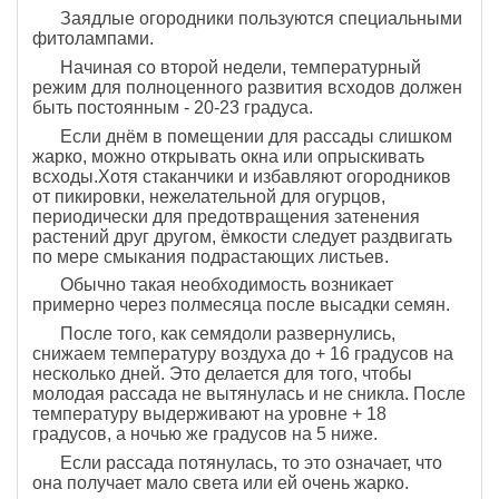
Заядлые огородники пользуются специальными
фитолампами.
Начиная со второй недели, температурный
режим для полноценного развития всходов должен
быть постоянным - 20-23 градуса.
Если днём в помещении для рассады слишком
жарко, можно открывать окна или опрыскивать
всходы.Хотя стаканчики и избавляют огородников
от пикировки, нежелательной для огурцов,
периодически для предотвращения затенения
растений друг другом, ёмкости следует раздвигать
по мере смыкания подрастающих листьев.
Обычно такая необходимость возникает
примерно через полмесяца после высадки семян.
После того, как семядоли развернулись,
снижаем температуру воздуха до + 16 градусов на
несколько дней. Это делается для того, чтобы
молодая рассада не вытянулась и не сникла. После
температуру выдерживают на уровне + 18
градусов, а ночью же градусов на 5 ниже.
Если рассада потянулась, то это означает, что
она получает мало света или ей очень жарко.