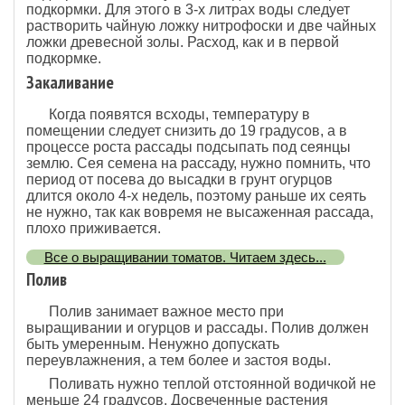
подкормки. Для этого в 3-х литрах воды следует
растворить чайную ложку нитрофоски и две чайных
ложки древесной золы. Расход, как и в первой
подкормке.
Закаливание
Когда появятся всходы, температуру в
помещении следует снизить до 19 градусов, а в
процессе роста рассады подсыпать под сеянцы
землю. Сея семена на рассаду, нужно помнить, что
период от посева до высадки в грунт огурцов
длится около 4-х недель, поэтому раньше их сеять
не нужно, так как вовремя не высаженная рассада,
плохо приживается.
Все о выращивании томатов. Читаем здесь...
Полив
Полив занимает важное место при
выращивании и огурцов и рассады. Полив должен
быть умеренным. Ненужно допускать
переувлажнения, а тем более и застоя воды.
Поливать нужно теплой отстоянной водичкой не
меньше 24 градусов. Досвеченные растения