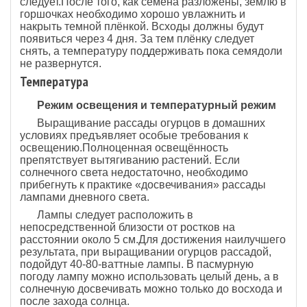
следует.После того, как семена разложены, землю в
горшочках необходимо хорошо увлажнить и
накрыть темной плёнкой. Всходы должны будут
появиться через 4 дня. За тем плёнку следует
снять, а температуру поддерживать пока семядоли
не развернутся.
Температура
Режим освещения и температурный режим
Выращивание рассады огурцов в домашних
условиях предъявляет особые требования к
освещению.Полноценная освещённость
препятствует вытягиванию растений. Если
солнечного света недостаточно, необходимо
прибегнуть к практике «досвечивания» рассады
лампами дневного света.
Лампы следует расположить в
непосредственной близости от ростков на
расстоянии около 5 см.Для достижения наилучшего
результата, при выращивании огурцов рассадой,
подойдут 40-80-ваттные лампы. В пасмурную
погоду лампу можно использовать целый день, а в
солнечную досвечивать можно только до восхода и
после захода солнца.