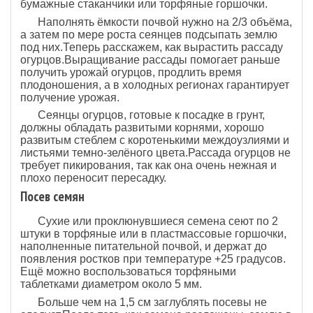
бумажные стаканчики или торфяные горшочки.
Наполнять ёмкости почвой нужно на 2/3 объёма,
а затем по мере роста сеянцев подсыпать землю
под них.Теперь расскажем, как вырастить рассаду
огурцов.Выращивание рассады помогает раньше
получить урожай огурцов, продлить время
плодоношения, а в холодных регионах гарантирует
получение урожая.
Сеянцы огурцов, готовые к посадке в грунт,
должны обладать развитыми корнями, хорошо
развитым стеблем с коротенькими междоузлиями и
листьями темно-зелёного цвета.Рассада огурцов не
требует пикирования, так как она очень нежная и
плохо переносит пересадку.
Посев семян
Сухие или проклюнувшиеся семена сеют по 2
штуки в торфяные или в пластмассовые горшочки,
наполненные питательной почвой, и держат до
появления ростков при температуре +25 градусов.
Ещё можно воспользоваться торфяными
таблетками диаметром около 5 мм.
Больше чем на 1,5 см заглублять посевы не