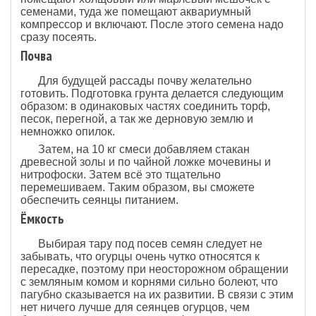
семенами, туда же помещают аквариумный
компрессор и включают. После этого семена надо
сразу посеять.
Почва
Для будущей рассады почву желательно
готовить. Подготовка грунта делается следующим
образом: в одинаковых частях соединить торф,
песок, перегной, а так же дерновую землю и
немножко опилок.
Затем, на 10 кг смеси добавляем стакан
древесной золы и по чайной ложке мочевины и
нитрофоски. Затем всё это тщательно
перемешиваем. Таким образом, вы сможете
обеспечить сеянцы питанием.
Ёмкость
Выбирая тару под посев семян следует не
забывать, что огурцы очень чутко относятся к
пересадке, поэтому при неосторожном обращении
с земляным комом и корнями сильно болеют, что
пагубно сказывается на их развитии. В связи с этим
нет ничего лучше для сеянцев огурцов, чем