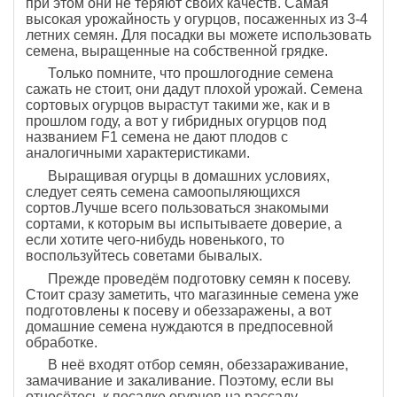
при этом они не теряют своих качеств. Самая
высокая урожайность у огурцов, посаженных из 3-4
летних семян. Для посадки вы можете использовать
семена, выращенные на собственной грядке.
Только помните, что прошлогодние семена
сажать не стоит, они дадут плохой урожай. Семена
сортовых огурцов вырастут такими же, как и в
прошлом году, а вот у гибридных огурцов под
названием F1 семена не дают плодов с
аналогичными характеристиками.
Выращивая огурцы в домашних условиях,
следует сеять семена самоопыляющихся
сортов.Лучше всего пользоваться знакомыми
сортами, к которым вы испытываете доверие, а
если хотите чего-нибудь новенького, то
воспользуйтесь советами бывалых.
Прежде проведём подготовку семян к посеву.
Стоит сразу заметить, что магазинные семена уже
подготовлены к посеву и обеззаражены, а вот
домашние семена нуждаются в предпосевной
обработке.
В неё входят отбор семян, обеззараживание,
замачивание и закаливание. Поэтому, если вы
отнесётесь к посадке огурцов на рассаду