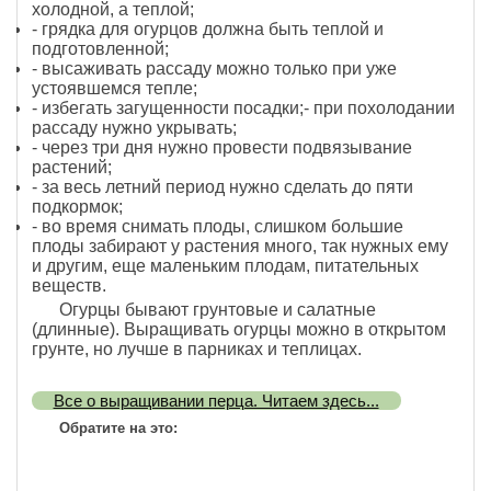
холодной, а теплой;
- грядка для огурцов должна быть теплой и
подготовленной;
- высаживать рассаду можно только при уже
устоявшемся тепле;
- избегать загущенности посадки;- при похолодании
рассаду нужно укрывать;
- через три дня нужно провести подвязывание
растений;
- за весь летний период нужно сделать до пяти
подкормок;
- во время снимать плоды, слишком большие
плоды забирают у растения много, так нужных ему
и другим, еще маленьким плодам, питательных
веществ.
Огурцы бывают грунтовые и салатные
(длинные). Выращивать огурцы можно в открытом
грунте, но лучше в парниках и теплицах.
Все о выращивании перца. Читаем здесь...
Обратите на это: