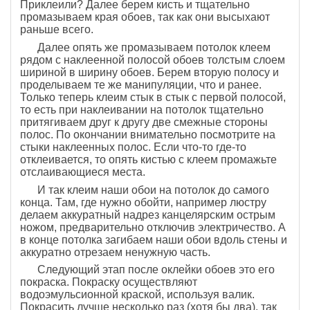
Приклеили? Далее берем кисть и тщательно
промазываем края обоев, так как они высыхают
раньше всего.
Далее опять же промазываем потолок клеем
рядом с наклеенной полосой обоев толстым слоем
шириной в ширину обоев. Берем вторую полосу и
проделываем те же манипуляции, что и ранее.
Только теперь клеим стык в стык с первой полосой,
то есть при наклеивании на потолок тщательно
притягиваем друг к другу две смежные стороны
полос. По окончании внимательно посмотрите на
стыки наклеенных полос. Если что-то где-то
отклеивается, то опять кистью с клеем промажьте
отслаивающиеся места.
И так клеим наши обои на потолок до самого
конца. Там, где нужно обойти, например люстру
делаем аккуратный надрез канцелярским острым
ножом, предварительно отключив электричество. А
в конце потолка загибаем наши обои вдоль стены и
аккуратно отрезаем ненужную часть.
Следующий этап после оклейки обоев это его
покраска. Покраску осуществляют
водоэмульсионной краской, используя валик.
Покрасить лучше несколько раз (хотя бы два), так