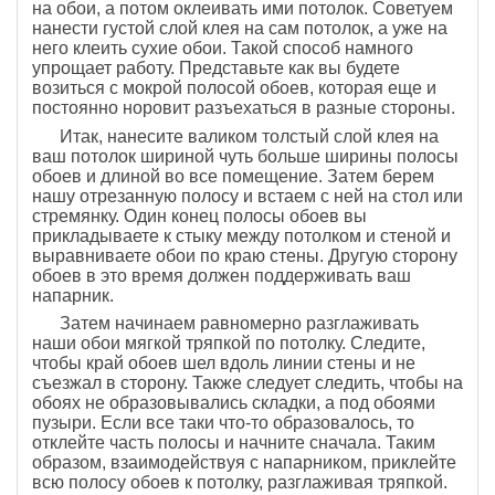
на обои, а потом оклеивать ими потолок. Советуем
нанести густой слой клея на сам потолок, а уже на
него клеить сухие обои. Такой способ намного
упрощает работу. Представьте как вы будете
возиться с мокрой полосой обоев, которая еще и
постоянно норовит разъехаться в разные стороны.
Итак, нанесите валиком толстый слой клея на
ваш потолок шириной чуть больше ширины полосы
обоев и длиной во все помещение. Затем берем
нашу отрезанную полосу и встаем с ней на стол или
стремянку. Один конец полосы обоев вы
прикладываете к стыку между потолком и стеной и
выравниваете обои по краю стены. Другую сторону
обоев в это время должен поддерживать ваш
напарник.
Затем начинаем равномерно разглаживать
наши обои мягкой тряпкой по потолку. Следите,
чтобы край обоев шел вдоль линии стены и не
съезжал в сторону. Также следует следить, чтобы на
обоях не образовывались складки, а под обоями
пузыри. Если все таки что-то образовалось, то
отклейте часть полосы и начните сначала. Таким
образом, взаимодействуя с напарником, приклейте
всю полосу обоев к потолку, разглаживая тряпкой.