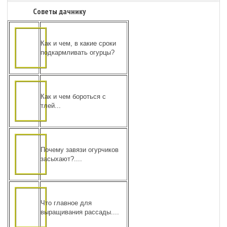
Советы дачнику
Как и чем, в какие сроки
подкармливать огурцы?
Как и чем бороться с
тлей...
Почему завязи огурчиков
засыхают?....
Что главное для
выращивания рассады....