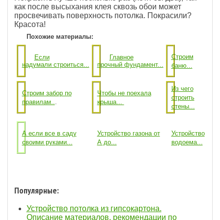
как после высыхания клея сквозь обои может
просвечивать поверхность потолка. Покрасили?
Красота!
Похожие материалы:
Строим
Если
Главное
надумали строиться...
прочный фундамент...
баню...
Из чего
Строим забор по
Чтобы не поехала
строить
правилам..
.
крыша...
стены...
А если все в саду
Устройство газона от
Устройство
своими руками...
А до...
водоема...
Популярные:
Устройство потолка из гипсокартона.
Описание материалов, рекомендации по