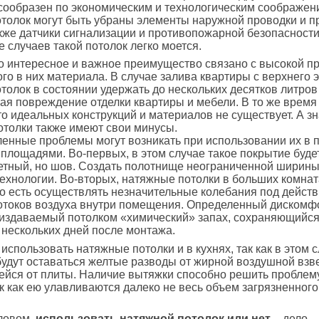
сообразен по экономическим и технологическим соображен
толок могут быть убраны элементы наружной проводки и п
акже датчики сигнализации и противопожарной безопасности
 случаев такой потолок легко моется.
 интересное и важное преимущество связано с высокой п
го в них материала. В случае залива квартиры с верхнего 
толок в состоянии удержать до нескольких десятков литров
я повреждение отделки квартиры и мебели. В то же время
то идеальных конструкций и материалов не существует. А зн
толки также имеют свои минусы.
ленные проблемы могут возникать при использовании их в
площадями. Во-первых, в этом случае такое покрытие будет
етный, но шов. Создать полотнище неограниченной ширины
ехнологии. Во-вторых, натяжные потолки в больших комнат
о есть осуществлять незначительные колебания под дейст
отоков воздуха внутри помещения. Определенный дискомф
 издаваемый потолком «химический» запах, сохраняющийся
нескольких дней после монтажа.
 использовать натяжные потолки и в кухнях, так как в этом 
удут оставаться желтые разводы от жирной воздушной взв
йся от плиты. Наличие вытяжки способно решить проблем
ак как ею улавливаются далеко не весь объем загрязненного
ловом,
использовать натяжной потолок или нет
– дело