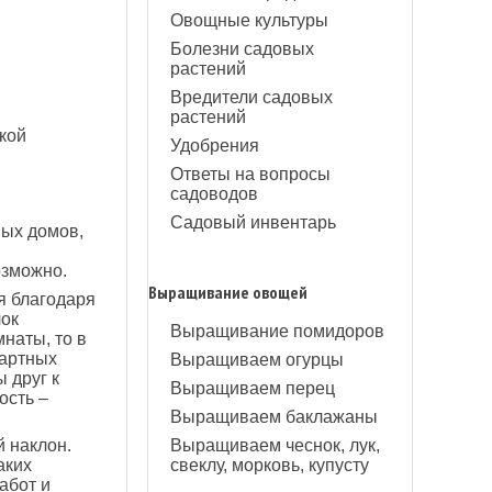
Овощные культуры
Болезни садовых
растений
Вредители садовых
растений
кой
Удобрения
Ответы на вопросы
садоводов
Садовый инвентарь
ных домов,
озможно.
Выращивание овощей
я благодаря
ок
Выращивание помидоров
наты, то в
дартных
Выращиваем огурцы
 друг к
Выращиваем перец
ость –
Выращиваем баклажаны
Выращиваем чеснок, лук,
й наклон.
свеклу, морковь, купусту
аких
абот и