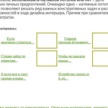
ьно личных предпочтений. Очевидно одно – натяжные пото
 позволяют решать ряд важных конструктивных задач и ра
ожностей в ходе дизайна интерьера. Причем при сравнител
атратах.
материалы:
Если
Главное
надумали строиться...
прочный фундамент...
Строим забор по
Чтобы не поехала
правилам..
.
крыша...
А если все в саду
Устройство газона от
своими руками...
А до...
во потолка из гипсокартона. Описание материалов, рекоме