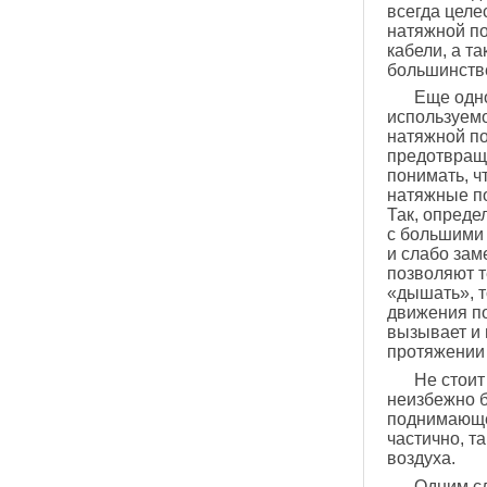
всегда целе
натяжной по
кабели, а т
большинстве
Еще одно
используемо
натяжной по
предотвраща
понимать, ч
натяжные по
Так, опреде
с большими 
и слабо зам
позволяют т
«дышать», т
движения п
вызывает и
протяжении 
Не стоит
неизбежно б
поднимающе
частично, т
воздуха.
Одним с