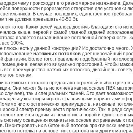
агодаря чему происходит его равномерное натяжение. Дал
йся поверхности прорезаются отверстия для установки лю
светильников. В случае последних, единственное требован
мп не должна превышать 40-50 Вт.
толок готов. Каких целей удалось достичь благодаря его ис
ечалось выше, первой и самой главной задачей использова
отолка является выравнивание потолочной поверхности. З
 все 100%.
е плюсы есть у данной конструкции? Их достаточно много. 
 использование
натяжных потолков
дает широчайший прос
й фантазии. Более того, правильно подобранный потолок з
 помещение, делая его визуально просторней. Чтобы макс
ь все преимущества натяжных потолков, дизайнеры совет
х в тон стенам.
и натяжных потолков предлагают огромный выбор цветов 
кции. Она может быть исполнена как на основе ПВХ матер
о случаев), так и специальных тканей. Это дает возможнос
 владельцу квартиры играть с различными вариантами офо
Помимо чисто эстетических преимуществ, натяжные потолк
широкий спектр преимуществ практических. Так, в ряде слу
толок является одним из немногих, а порой и единственны
ть систему освещения комнаты на основе встраиваемых по
в. Вмонтировать их в бетонный потолок практически невоз
есного потолка на основе гипсокартона или других матери