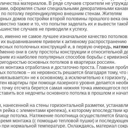
личества материалов. В ряде случаев строители не утружд
тами, оформляя стыки специальными декоративными канав
 по потолку перпендикулярно внешним стенам. Жителям
ирных домов постройки второй половины прошлого века он
звестно также и то, что попытки заделать их и вывести тако
ьшинстве случаев не приводили к успеху.
, именно не самое лучшее изначальное качество потолков,
 их выравниванием привели к активному распространению
есных потолочных конструкций и, в первую очередь,
натяж
Именно они в силу простоты конструкции и относительной 
дним из наиболее популярных способов борьбы с кривизно
игодностью основных потолков в квартирах россиян.
их монтажа отработана и достаточно проста. Главная проб
ых потолков – их неровность решается благодаря тому, что
ивязывается» не к основному, а исключительно к горизонту. 
тен квартиры при помощи лазерного уровня делается необ
а точку отсчета берется самая нижняя точка имеющегося по
ставить все недочеты основного потолка в прошлом и начат
, нанесенной на стены горизонтальной разметки, устанавлив
ая рейка с элементами крепежа), к которому впоследствии к
ище потолка. Натяжение полотнища осуществляется благо
время монтажа (с помощью тепловой пушки) и последующе
 при нормальной температуре. Охлаждаясь, материал сокр