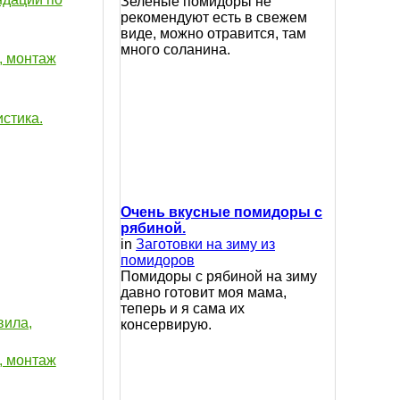
Зеленые помидоры не
рекомендуют есть в свежем
виде, можно отравится, там
много соланина.
, монтаж
стика.
Очень вкусные помидоры с
рябиной.
in
Заготовки на зиму из
помидоров
Помидоры с рябиной на зиму
давно готовит моя мама,
теперь и я сама их
вила,
консервирую.
, монтаж