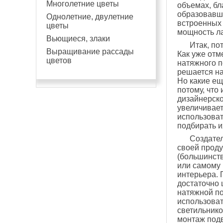
Многолетние цветы
объемах, бл
образовавше
Однолетние, двулетние
встроенных 
цветы
мощность ла
Вьющиеся, злаки
Итак, по
Выращивание рассады
Как уже отм
цветов
натяжного п
решается на
Но какие ещ
потому, что
дизайнерско
увеличивает
использоват
подбирать и
Создател
своей проду
(большинств
или самому
интерьера. 
достаточно 
натяжной по
использова
светильнико
монтаж подв