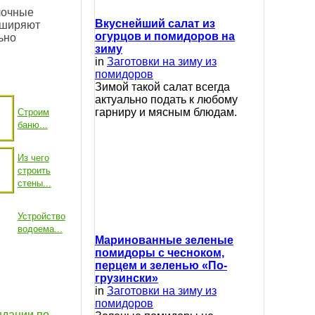
лочные
Вкуснейший салат из
сширяют
огурцов и помидоров на
ьно
зиму
in
Заготовки на зиму из
помидоров
Зимой такой салат всегда
актуально подать к любому
гарниру и мясным блюдам.
Строим
баню...
Из чего
строить
стены...
Устройство
водоема...
Маринованные зеленые
помидоры с чесноком,
перцем и зеленью «По-
грузински»
in
Заготовки на зиму из
помидоров
ндации по