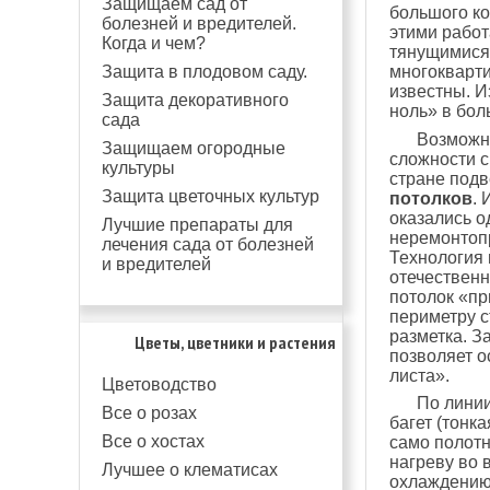
Защищаем сад от
большого ко
болезней и вредителей.
этими рабо
Когда и чем?
тянущимися
Защита в плодовом саду.
многокварт
известны. И
Защита декоративного
ноль» в бол
сада
Возможно
Защищаем огородные
сложности с
культуры
стране подв
Защита цветочных культур
потолков
. 
оказались о
Лучшие препараты для
неремонтопр
лечения сада от болезней
Технология 
и вредителей
отечественн
потолок «пр
периметру с
разметка. З
Цветы, цветники и растения
позволяет о
листа».
Цветоводство
По линии
Все о розах
багет (тонк
Все о хостах
само полотн
нагреву во 
Лучшее о клематисах
охлаждению