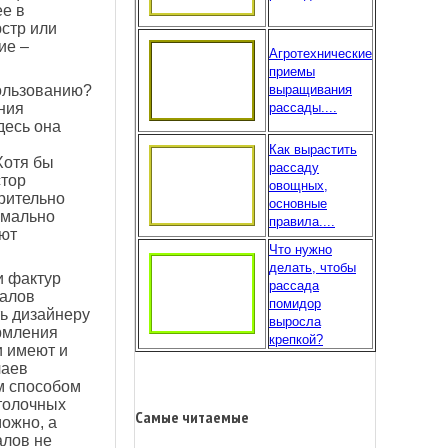
ее в
стр или
ие –
Агротехнические
приемы
выращивания
пользованию?
рассады....
ния
десь она
Как вырастить
Хотя бы
рассаду
тор
овощных,
рительно
основные
имально
правила....
уют
Что нужно
делать, чтобы
и фактур
рассада
иалов
помидор
ть дизайнеру
выросла
рмления
крепкой?
и имеют и
чаев
м способом
толочных
Самые читаемые
можно, а
алов не