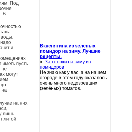
иям. Под
рочие
. В
рочностью
этажа
 воды,
 надо
Вкуснятина из зеленых
ачит и
помидор на зиму. Лучшие
рецепты.
 помещениях
in
Заготовки на зиму из
 иметь пусть
помидоров
 не
Не знаю как у вас, а на нашем
ах могут
огороде в этом году оказалось
вием
очень много недозревших
орт
(зелёных) томатов.
 на
случае на них
еси,
у лишь
 плитой