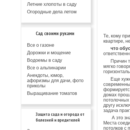
Летние хлопоты в саду
Огородные дела летом
Сад своими руками
Те, кому пр
квартире, н
Все о газоне
что обу
Дорожки и мощение
ответствен
Водоемы в саду
Причин т
мягко говор
Все о альпинарии
горизонталь
Анекдоты, юмор,
Еще хуже
афоризмы для дачи, фото
современны
приколы
формируется
Выращивание томатов
домах прошл
потолочных 
другу исклю
задача прак
Защита сада и огорода от
А это зн
болезней и вредителей
Места соеди
потолков с 