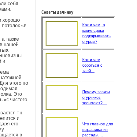
али себя
ками,
Советы дачнику
и хорошо
Как и чем, в
й потолок «в
какие сроки
подкармливать
 а также
огурцы?
 в нашей
ных
дешевизны
Как и чем
й и
бороться с
тлей...
лема
 натяжной
Для этого по
ходимая
Почему завязи
толка. Это
огурчиков
ь «с чистого
засыхают?....
ается т.н.
репится и
даря его
Что главное для
му
выращивания
ащается в
рассады....