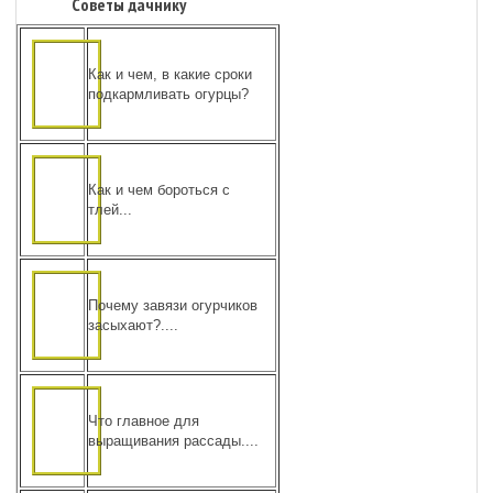
Советы дачнику
Как и чем, в какие сроки
подкармливать огурцы?
Как и чем бороться с
тлей...
Почему завязи огурчиков
засыхают?....
Что главное для
выращивания рассады....