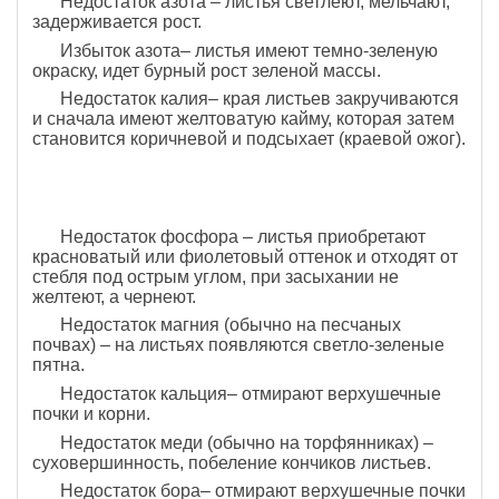
Недостаток азота – листья светлеют, мельчают,
задерживается рост.
Избыток азота– листья имеют темно-зеленую
окраску, идет бурный рост зеленой массы.
Недостаток калия– края листьев закручиваются
и сначала имеют желтоватую кайму, которая затем
становится коричневой и подсыхает (краевой ожог).
Недостаток фосфора – листья приобретают
красноватый или фиолетовый оттенок и отходят от
стебля под острым углом, при засыхании не
желтеют, а чернеют.
Недостаток магния (обычно на песчаных
почвах) – на листьях появляются светло-зеленые
пятна.
Недостаток кальция– отмирают верхушечные
почки и корни.
Недостаток меди (обычно на торфянниках) –
суховершинность, побеление кончиков листьев.
Недостаток бора– отмирают верхушечные почки