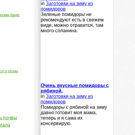
in
Заготовки на зиму из
помидоров
Зеленые помидоры не
роим баню
рекомендуют есть в свежем
виде, можно отравится, там
много соланина.
се о розах
Очень вкусные помидоры с
рябиной.
in
Заготовки на зиму из
помидоров
Помидоры с рябиной на зиму
давно готовит моя мама,
ь почвы
теперь и я сама их
консервирую.
иала