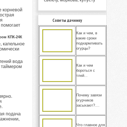
е корневой
 острая
Советы дачнику
ся
 помогает
Как и чем, в
ром КПК-24К
какие сроки
подкармливать
, капельное
огурцы?
номически
тений вода
Как и чем
я таймером
бороться с
тлей...
Почему завязи
лярно.
огурчиков
я
засыхают?....
е.
ая подача
лажнении,
Что главное для