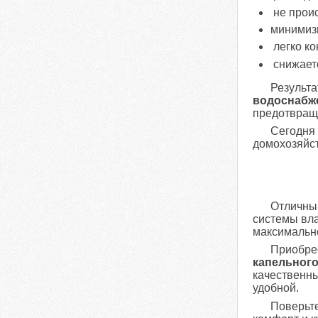
не прои
минимиз
легко к
снижаетс
Результ
водоснабж
предотвраще
Сегодня 
домохозяйст
Отличны
системы вла
максимально
Приобрес
капельного
качественны
удобной.
Поверьте