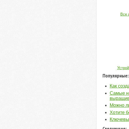
Все 
Устро
Популярные:
Как созд
Самые не
выращи
Можно ли
Хотите б
Ключевы
Следующие: