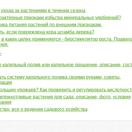
ухода за растениями в течении сезона
рактерные признаки избытка минеральных удобрений?
ика питания растений по внешним признакам.
ть, если повреждена кора штамба дерева?
 в каких целях применяется - биостимулятор роста. Правил
ния.
:
е капельный полив или капельное орошение, описание, сост
ать систему капельного полива своими руками, советы,
дации
ольших урожаев? Как проверить и регулировать кислотност
прихотливые растения для сада, описание, фото, условия
вания
тво, все о ведении садового хозяйства