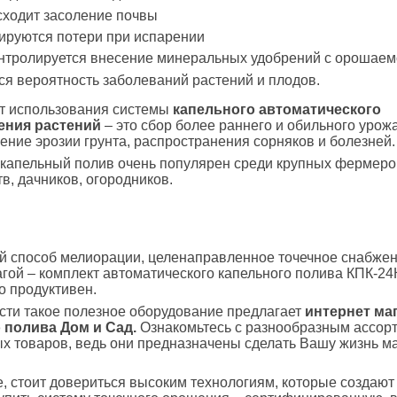
сходит засоление почвы
ируются потери при испарении
онтролируется внесение минеральных удобрений с орошаем
я вероятность заболеваний растений и плодов.
ат использования системы
капельного автоматического
ения растений
– это сбор более раннего и обильного урожа
ние эрозии грунта, распространения сорняков и болезней.
капельный полив очень популярен среди крупных фермеро
в, дачников, огородников.
й способ мелиорации, целенаправленное точечное снабжен
гой – комплект автоматического капельного полива КПК-24
 продуктивен.
ти такое полезное оборудование предлагает
интернет ма
 полива Дом и Сад.
Ознакомьтесь с разнообразным ассор
х товаров, ведь они предназначены сделать Вашу жизнь м
, стоит довериться высоким технологиям, которые создают