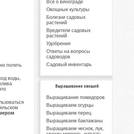
Все о винограде
Овощные культуры
Болезни садовых
растений
Вредители садовых
растений
Удобрения
Ответы на вопросы
садоводов
Садовый инвентарь
но полить
ход воды,
олива
Выращивание овощей
это
Выращивание помидоров
льзоваться
Выращиваем огурцы
сельском
ймером
Выращиваем перец
Выращиваем баклажаны
Выращиваем чеснок, лук,
свеклу, морковь, купусту