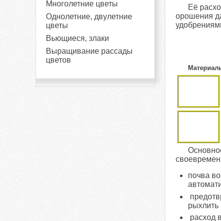
Многолетние цветы
Её расхо
орошения д
Однолетние, двулетние
удобрениями
цветы
Вьющиеся, злаки
Выращивание рассады
цветов
Материалы
Основное
своевременн
почва во
автомат
предотвр
рыхлить
расход 