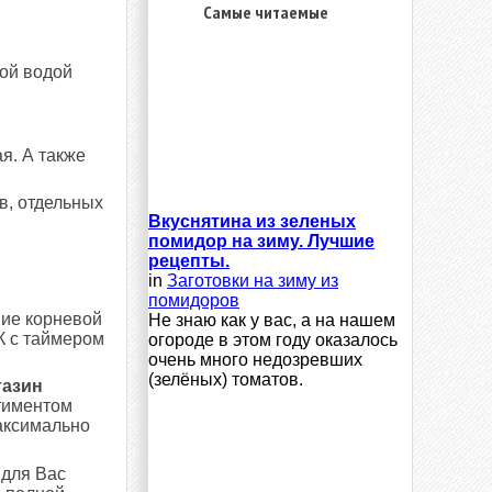
Самые читаемые
ой водой
я. А также
в, отдельных
Вкуснятина из зеленых
помидор на зиму. Лучшие
рецепты.
in
Заготовки на зиму из
помидоров
ие корневой
Не знаю как у вас, а на нашем
К с таймером
огороде в этом году оказалось
очень много недозревших
(зелёных) томатов.
газин
тиментом
аксимально
 для Вас