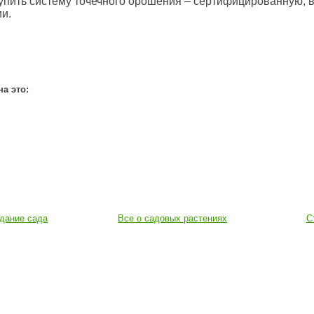
упить систему точечного орошения – сертифицированную, 
и.
на это:
дание сада
Все о садовых растениях
С