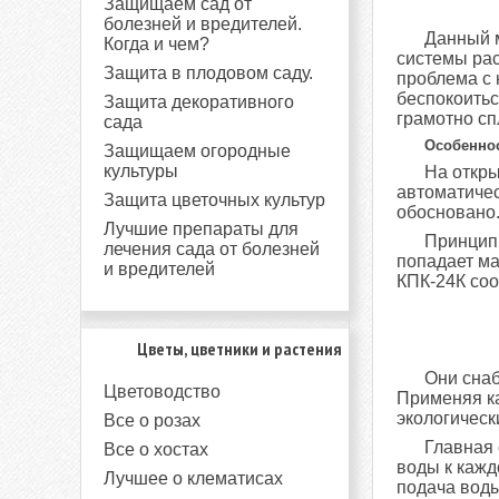
Защищаем сад от
болезней и вредителей.
Данный 
Когда и чем?
системы рас
Защита в плодовом саду.
проблема с 
беспокоитьс
Защита декоративного
грамотно сп
сада
Особеннос
Защищаем огородные
культуры
На откры
автоматичес
Защита цветочных культур
обосновано
Лучшие препараты для
Принцип 
лечения сада от болезней
попадает ма
и вредителей
КПК-24К соо
Цветы, цветники и растения
Они снаб
Цветоводство
Применяя к
экологическ
Все о розах
Главная 
Все о хостах
воды к кажд
Лучшее о клематисах
подача воды