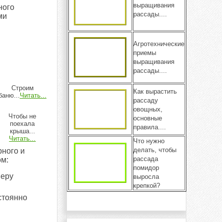
выращивания
ного
рассады....
ми
Агротехнические
приемы
выращивания
рассады....
Строим
Как вырастить
баню...
Читать...
рассаду
овощных,
Чтобы не
основные
поехала
правила....
крыша...
Читать...
Что нужно
делать, чтобы
ного и
рассада
ом:
помидор
меру
выросла
крепкой?
стоянно