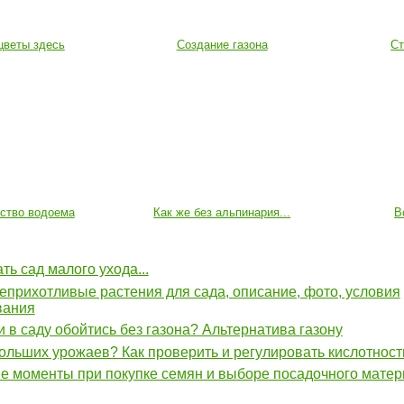
цветы здесь
Создание газона
Ст
йство водоема
Как же без альпинария...
В
ать сад малого ухода...
прихотливые растения для сада, описание, фото, условия
вания
 в саду обойтись без газона? Альтернатива газону
ольших урожаев? Как проверить и регулировать кислотност
е моменты при покупке семян и выборе посадочного матер