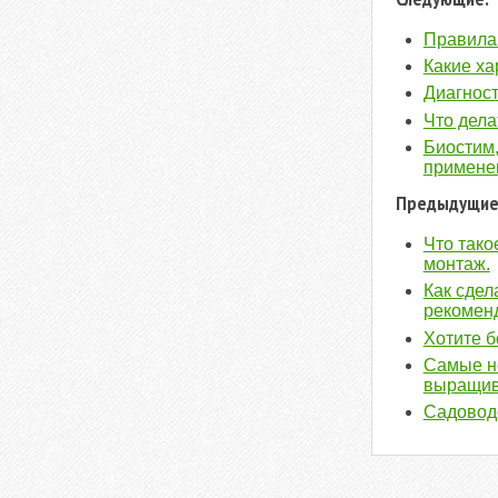
Правила 
Какие ха
Диагност
Что дела
Биостим,
примене
Предыдущие
Что тако
монтаж.
Как сдел
рекомен
Хотите б
Самые не
выращи
Садоводс