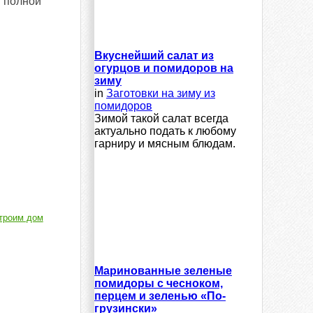
в полной
Вкуснейший салат из
огурцов и помидоров на
зиму
in
Заготовки на зиму из
помидоров
Зимой такой салат всегда
актуально подать к любому
гарниру и мясным блюдам.
троим дом
Маринованные зеленые
помидоры с чесноком,
перцем и зеленью «По-
грузински»