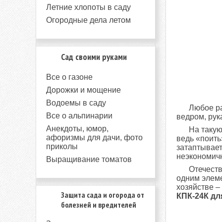
Летние хлопоты в саду
Огородные дела летом
Сад своими руками
Все о газоне
Дорожки и мощение
Водоемы в саду
Любое ра
Все о альпинарии
ведром, рук
Анекдоты, юмор,
На такую
афоризмы для дачи, фото
ведь «поить
приколы
затаптывает
неэкономичн
Выращивание томатов
Отечест
одним элеме
хозяйстве –
Защита сада и огорода от
КПК-24К дл
болезней и вредителей