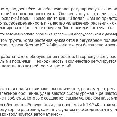
метод водоснабжения обеспечивает регулярное увлажнени
тений и прикорневого грунта. Он очень актуален, если есть
нехваткой воды. Применяя точечный полив, Вам не придет
я за своевременность и качество увлажнения растений - он
ланировать орошение приусадебного или дачного участка.
ти автоматического орошения капельным оборудованием с дозато
том грунте, когда растения нуждаются в регулярном поливе
кое водоснабжение КПК-24Кэкологически безопасно и эко
.
работы такого оборудования простой. В корневую зону рас
лыми порциями. Периодичность и количество регулируетс
тветственно потребностям растений.
жаются водой в одинаковом количестве, равномерно, регу
апельное орошение, удваиваются сборы урожая и решаютс
ие проблемы, которые создаются самим человеком на земл
особенность оборудования для орошения КПК-24К – точечн
ому корню растения, саженцу с учетом необходимости в ув
 контролируется автоматически.