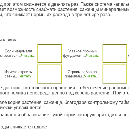
д при этом снижается в два-пять раз. Также система капель
ает возможность снабжать растения, саженцы минеральны
, что снижает нормы их расхода в три-четыре раза.
 к теме:
Если надумали
Главное прочный
строиться...
Читать...
фундамент...
Читать...
Из чего строить
Строим забор по
стены...
Читать
правилам..
Читать...
 достоинство точечного орошения – обеспечение равномер
ого полива непосредственно под корень растения. При эт
зле корня растения, саженца, благодаря контрольному тай
ически увлажняется
ащается образование сухой корки, которую приходится по
воды снижается вдвое