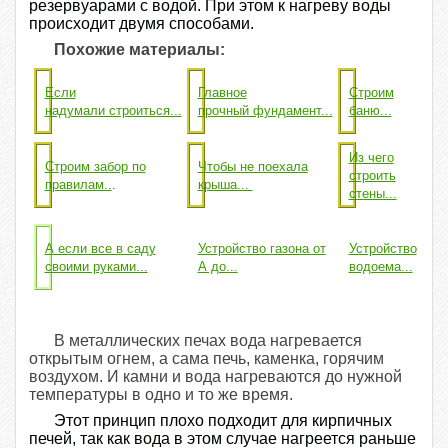
резервуарами с водой. При этом к нагреву воды
происходит двумя способами.
Похожие материалы:
Если
Главное
Строим
надумали строиться...
прочный фундамент...
баню...
Из чего
Строим забор по
Чтобы не поехала
строить
правилам..
.
крыша...
стены...
А если все в саду
Устройство газона от
Устройство
своими руками...
А до...
водоема...
В металлических печах вода нагревается
открытым огнем, а сама печь, каменка, горячим
воздухом. И камни и вода нагреваются до нужной
температуры в одно и то же время.
Этот принцип плохо подходит для кирпичных
печей, так как вода в этом случае нагреется раньше