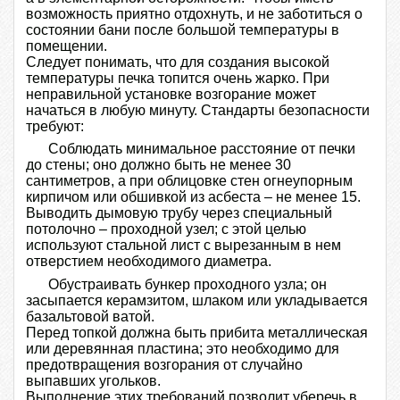
возможность приятно отдохнуть, и не заботиться о
состоянии бани после большой температуры в
помещении.
Следует понимать, что для создания высокой
температуры печка топится очень жарко. При
неправильной установке возгорание может
начаться в любую минуту. Стандарты безопасности
требуют:
Соблюдать минимальное расстояние от печки
до стены; оно должно быть не менее 30
сантиметров, а при облицовке стен огнеупорным
кирпичом или обшивкой из асбеста – не менее 15.
Выводить дымовую трубу через специальный
потолочно – проходной узел; с этой целью
используют стальной лист с вырезанным в нем
отверстием необходимого диаметра.
Обустраивать бункер проходного узла; он
засыпается керамзитом, шлаком или укладывается
базальтовой ватой.
Перед топкой должна быть прибита металлическая
или деревянная пластина; это необходимо для
предотвращения возгорания от случайно
выпавших угольков.
Выполнение этих требований позволит уберечь в