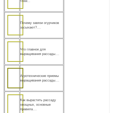
тлей...
Почему завязи огурчиков
засыхают?....
Что главное для
выращивания рассады....
Агротехнические приемы
выращивания рассады....
Как вырастить рассаду
овощных, основные
правила....