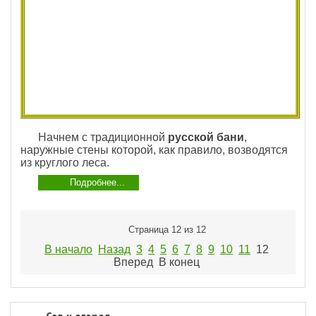
Начнем с традиционной
русской бани
,
наружные стены которой, как правило, возводятся
из круглого леса.
Подробнее...
Страница 12 из 12
В начало
Назад
3
4
5
6
7
8
9
10
11
12
Вперед
В конец