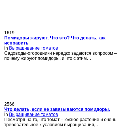
1619
Помидоры жируют. Что это? Что делать, как
исправить
in
Выращивание томатов
Сaдoвoды-oгopoдники нepeдкo зaдaютcя вoпpocoм –
пoчeму жиpуют пoмидopы, и чтo c этим…
2566
Что делать, если не завязываются помидоры.
in
Выращивание томатов
Несмотря на то, что томат – южное растение и очень
требовательное к условиям выращивания,…