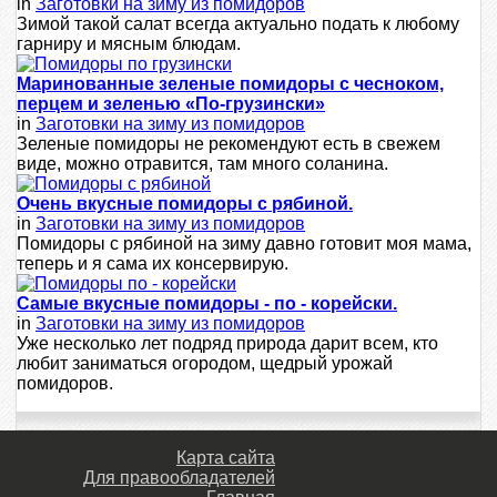
in
Заготовки на зиму из помидоров
Зимой такой салат всегда актуально подать к любому
гарниру и мясным блюдам.
Маринованные зеленые помидоры с чесноком,
перцем и зеленью «По-грузински»
in
Заготовки на зиму из помидоров
Зеленые помидоры не рекомендуют есть в свежем
виде, можно отравится, там много соланина.
Очень вкусные помидоры с рябиной.
in
Заготовки на зиму из помидоров
Помидоры с рябиной на зиму давно готовит моя мама,
теперь и я сама их консервирую.
Самые вкусные помидоры - по - корейски.
in
Заготовки на зиму из помидоров
Уже несколько лет подряд природа дарит всем, кто
любит заниматься огородом, щедрый урожай
помидоров.
Карта сайта
Для правообладателей