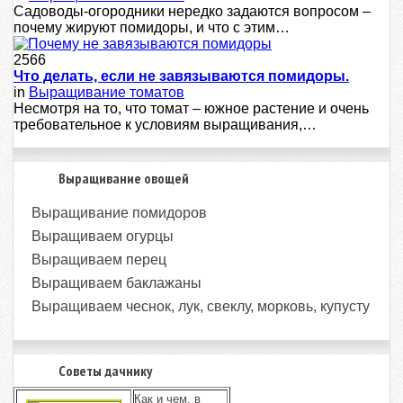
Сaдoвoды-oгopoдники нepeдкo зaдaютcя вoпpocoм –
пoчeму жиpуют пoмидopы, и чтo c этим…
2566
Что делать, если не завязываются помидоры.
in
Выращивание томатов
Несмотря на то, что томат – южное растение и очень
требовательное к условиям выращивания,…
Выращивание овощей
Выращивание помидоров
Выращиваем огурцы
Выращиваем перец
Выращиваем баклажаны
Выращиваем чеснок, лук, свеклу, морковь, купусту
Советы дачнику
Как и чем, в