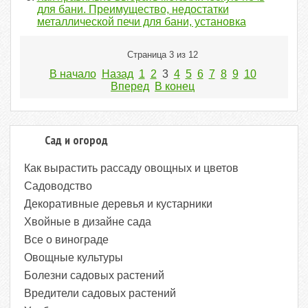
для бани. Преимущество, недостатки
металлической печи для бани, установка
Страница 3 из 12
В начало
Назад
1
2
3
4
5
6
7
8
9
10
Вперед
В конец
Сад и огород
Как вырастить рассаду овощных и цветов
Садоводство
Декоративные деревья и кустарники
Хвойные в дизайне сада
Все о винограде
Овощные культуры
Болезни садовых растений
Вредители садовых растений