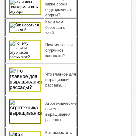
какие сроки
подкармливать
огурцы?
Как и чем
бороться с
тлей...
Почему завязи
огурчиков
засыхают?....
Что главное для
выращивания
рассады....
Агротехнические
приемы
выращивания
рассады....
Как вырастить