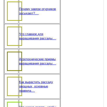
Почему завязи огурчиков
засыхают?....
Что главное для
выращивания рассады....
Агротехнические приемы
выращивания рассады....
Как вырастить рассаду
овощных, основные
правила....