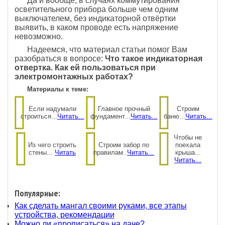
Да и вообще, в случаях коммутирования
осветительного прибора больше чем одним
выключателем, без индикаторной отвёртки
выявить, в каком проводе есть напряжение
невозможно.
Надеемся, что материал статьи помог Вам
разобраться в вопросе:
Что такое индикаторная
отвертка. Как ей пользоваться при
электромонтажных работах?
Материалы к теме:
Если надумали
Главное прочный
Строим
строиться...
Читать...
фундамент...
Читать...
баню...
Читать...
Чтобы не
Из чего строить
Строим забор по
поехала
стены...
Читать
правилам..
Читать...
крыша...
Читать...
Популярные:
Как сделать мангал своими руками, все этапы
устройства, рекомендации
Можно ли «прописаться» на даче?