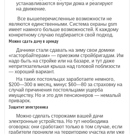
устанавливаются внутри дома и реагируют
на движение.
Все вышеперечисленные возможности не
являются единственными. Система охраны gsm
имеет намного больше возможностей. К каждому
конкретному случаю подбирается свой подход.
Можно сдать дачу в аренду
Дачники стали сдавать на зиму свои домики
«гасторбайтерам» — приезжим стройбригадам. Им
надо быть на стройке или на базаре, и тут даже
непритязательная крыша над головой поблизости
— хороший вариант.
На таких постояльцах заработаете немного,
$200—300 в месяц, минус $60—80 за страховку на
случай причинения постояльцами ущерба
имуществу. Но и это для пенсионеров — немалый
приварок.
Защитит электроника
Можно сделать сторожами вашей дачи
электронные устройства. Но тут необходима
оговорка: они сработают только в том случае, если
грабители проникли на территорию участка или уже