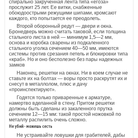
спирально закрученная лента типа «егоза»
прослужит 25 лет. Ее витки, снабженные
обоюдоострыми режущими шипами, кромсают
каждого, кто попытается ее преодолеть.
Второй оборонный редут — двери и окна.
Бронедверь можно считать таковой, если толщина
стального листа в ней — минимум 1,5—2 мм,
основа и коробка сварены из подкаленного
стального уголка сечением 40—50 мм, имеются
системы против срезания петель и блокировки типа
«краб». Но и оно бесполезно без пары надежных
замков
Наконец, решетки на окнах. Ни в коем случае не
ставьте их на болтах — воры просто раскрутят их и
снесут в металлолом, плюс и дачу
«проинспектируют».
Годятся только приваренные к арматуре,
намертво вделанной в стену. Притом решетки
должны быть сделаны из закаленного прутка
сечением 12—15 мм: такой простой ножовкой по
металлу распилить очень сложно.
Не убий - можешь сесть
Не устраивайте ловушки для грабителей, дабы