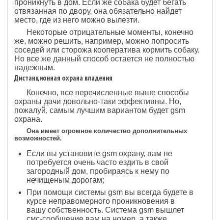
проникнуть в дом. Если же собака будет бегать
отвязанная по двору, она обязательно найдет
место, где из него можно вылезти.
Некоторые отрицательные моменты, конечно
же, можно решить, например, можно попросить
соседей или сторожа кооператива кормить собаку.
Но все же данный способ остается не полностью
надежным.
Дистанционная охрана владения
Конечно, все перечисленные выше способы
охраны дачи довольно-таки эффективны. Но,
пожалуй, самым лучшим вариантом будет gsm
охрана.
Она имеет огромное количество дополнительных
возможностей.
Если вы установите gsm охрану, вам не
потребуется очень часто ездить в свой
загородный дом, пробираясь к нему по
нечищеным дорогам;
При помощи системы gsm вы всегда будете в
курсе неправомерного проникновения в
вашу собственность. Система gsm вышлет
смс-сообщение вам на номер, а также