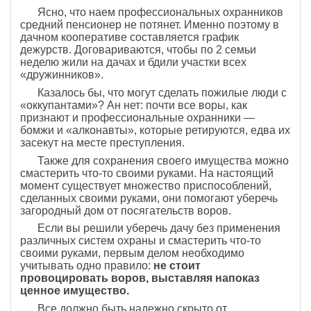
Ясно, что наем профессиональных охранников
средний пенсионер не потянет. Именно поэтому в
дачном кооперативе составляется график
дежурств. Договариваются, чтобы по 2 семьи
неделю жили на дачах и бдили участки всех
«дружинников».
Казалось бы, что могут сделать пожилые люди с
«оккупантами»? Ан нет: почти все воры, как
признают и профессиональные охранники —
бомжи и «алконавты», которые ретируются, едва их
засекут на месте преступления.
Также для сохранения своего имущества можно
смастерить что-то своими руками. На настоящий
момент существует множество приспособлений,
сделанных своими руками, они помогают уберечь
загородный дом от посягательств воров.
Если вы решили уберечь дачу без применения
различных систем охраны и смастерить что-то
своими руками, первым делом необходимо
учитывать одно правило:
не стоит
провоцировать воров, выставляя напоказ
ценное имущество.
Все должно быть надежно скрыто от