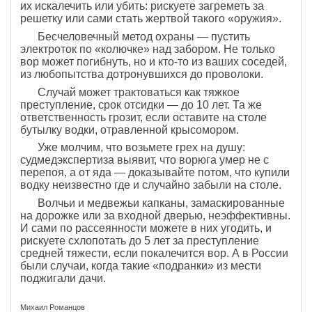
их искалечить или убить: рискуете загреметь за
решетку или сами стать жертвой такого «оружия».
Бесчеловечный метод охраны — пустить
электроток по «колючке» над забором. Не только
вор может погибнуть, но и кто-то из ваших соседей,
из любопытства дотронувшихся до проволоки.
Случай может трактоваться как тяжкое
преступление, срок отсидки — до 10 лет. Та же
ответственность грозит, если оставите на столе
бутылку водки, отравленной крысомором.
Уже молчим, что возьмете грех на душу:
судмедэкспертиза выявит, что ворюга умер не с
перепоя, а от яда — доказывайте потом, что купили
водку неизвестно где и случайно забыли на столе.
Волчьи и медвежьи капканы, замаскированные
на дорожке или за входной дверью, неэффективны.
И сами по рассеянности можете в них угодить, и
рискуете схлопотать до 5 лет за преступление
средней тяжести, если покалечится вор. А в России
были случаи, когда такие «подранки» из мести
поджигали дачи.
Михаил Романцов