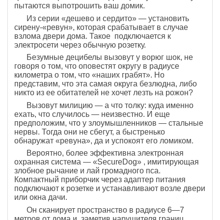
пытаются выпотрошить ваш домик.
Из серии «дешево и сердито» — установить
сирену-«ревун», которая срабатывает в случае
взлома двери дома. Такое подключается к
электросети через обычную розетку.
Безумные децибелы вызовут у ворюг шок, не
говоря о том, что оповестят округу в радиусе
километра о том, что «наших грабят». Но
представим, что эта самая округа безлюдна, либо
никто из ее обитателей не хочет лезть на рожон?
Вызовут милицию — а что толку: куда именно
ехать, что случилось — неизвестно. И еще
предположим, что у злоумышленников — стальные
нервы. Тогда они не сбегут, а быстренько
обнаружат «ревуна», да и успокоят его ломиком.
Вероятно, более эффективна электронная
охранная система — «SecureDog» , имитирующая
злобное рычание и лай громадного пса.
Компактный приборчик через адаптер питания
подключают к розетке и устанавливают возле двери
или окна дачи.
Он сканирует пространство в радиусе 6—7
метров от дома и, заметив нарушителя границ,