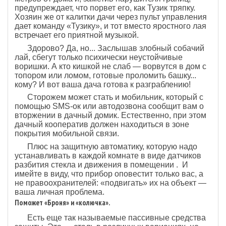
предупреждает, что порвет его, как Тузик тряпку.
Хозяин же от калитки дачи через пульт управления
дает команду «Тузику», и тот вместо яростного лая
встречает его приятной музыкой.
Здорово? Да, но... Заслышав злобный собачий
лай, сбегут только психически неустойчивые
воришки. А кто кишкой не слаб — ворвутся в дом с
топором или ломом, готовые проломить башку...
кому? И вот ваша дача готова к разграблению!
Сторожем может стать и мобильник, который с
помощью SMS-ок или автодозвона сообщит вам о
вторжении в дачный домик. Естественно, при этом
дачный кооператив должен находиться в зоне
покрытия мобильной связи.
Плюс на защитную автоматику, которую надо
устанавливать в каждой комнате в виде датчиков
разбития стекла и движения в помещении . И
имейте в виду, что прибор оповестит только вас, а
не правоохранителей: «подвигать» их на объект —
ваша личная проблема.
Поможет «Броня» и «колючка».
Есть еще так называемые пассивные средства