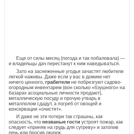
Еще от силы месяц (погода и так побаловала) —
и владельцы дач перестанут к ним наведываться.
Зато на заснеженные угодья зачастят любители
легкой наживы. Даже если у вас в домике нет
ничего ценного,
грабители
не побрезгуют садово-
огородным инвентарем (вон сколько «бэушного» на
базарах асоциальные личности продают),
металлическую посуду и прочую утварь в
металлолом сдадут, а погреб от овощей и
консервации «очистят».
И даже не эти потери так страшны, как
опасность, что
незваные гости
устроят пожар, как
следует «приняв на грудь для сугреву» и затопив
печь или бросив окурок.