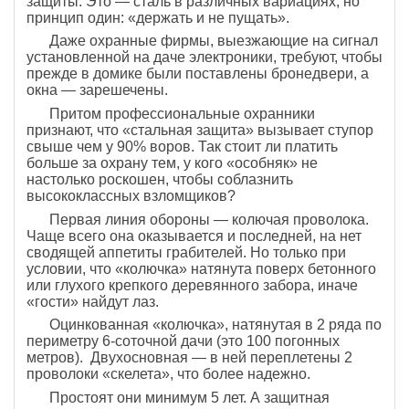
защиты. Это — сталь в различных вариациях, но
принцип один: «держать и не пущать».
Даже охранные фирмы, выезжающие на сигнал
установленной на даче электроники, требуют, чтобы
прежде в домике были поставлены бронедвери, а
окна — зарешечены.
Притом профессиональные охранники
признают, что «стальная защита» вызывает ступор
свыше чем у 90% воров. Так стоит ли платить
больше за охрану тем, у кого «особняк» не
настолько роскошен, чтобы соблазнить
высококлассных взломщиков?
Первая линия обороны — колючая проволока.
Чаще всего она оказывается и последней, на нет
сводящей аппетиты грабителей. Но только при
условии, что «колючка» натянута поверх бетонного
или глухого крепкого деревянного забора, иначе
«гости» найдут лаз.
Оцинкованная «колючка», натянутая в 2 ряда по
периметру 6-соточной дачи (это 100 погонных
метров). Двухосновная — в ней переплетены 2
проволоки «скелета», что более надежно.
Простоят они минимум 5 лет. А защитная