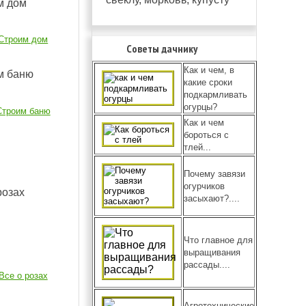
Строим дом
Советы дачнику
Как и чем, в
какие сроки
подкармливать
огурцы?
Строим баню
Как и чем
бороться с
тлей...
Почему завязи
огурчиков
засыхают?....
Что главное для
выращивания
рассады....
Все о розах
Агротехнические