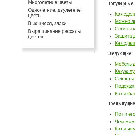
Популярные:
Многолетние цветы
Однолетние, двулетние
Как сдел
цветы
Можно ли
Вьющиеся, злаки
Советы м
Выращивание рассады
Защита д
цветов
Как сдел
Следующие:
Мебель д
Какую лу
Секреты 
Подскажи
Как изба
Предыдущие
Пот и ег
Чем можн
Как и че