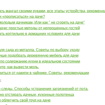
ать мангал своими руками, все этапы устройства, рекоменд
 «прописаться» на даче?
олодым дачникам, Или как " не сгореть на даче"
ачи: простые методы от непрошенных гостей
ать коптильню в домашних условиях для дачи
ля сада из металла. Советы по выбору, уходу
чше подобрать деревянную мебель для дачи
по содержанию кухни в идеальном состоянии
те, как вывести моль.
виться от накипи в чайнике. Советы, рекомендации
:
о следы. Способы устранения загрязнений от пота.
о отстирать дачные, кухонные полотенца
м облегчить свой труд на даче