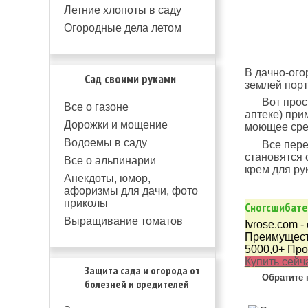
Летние хлопоты в саду
Огородные дела летом
В дачно-ого
Сад своими руками
землей порт
Вот прос
Все о газоне
аптеке) при
Дорожки и мощение
моющее сре
Водоемы в саду
Все пере
становятся 
Все о альпинарии
крем для рук
Анекдоты, юмор,
афоризмы для дачи, фото
приколы
Сногcшибател
Выращивание томатов
Ivrose.com 
Преимуществ
5000,0+ Про
Купить сейч
Защита сада и огорода от
Обратите 
болезней и вредителей