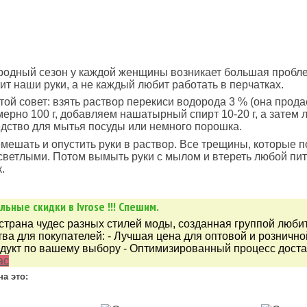
родный сезон у каждой женщины возникает большая пробле
ит наши руки, а не каждый любит работать в перчатках.
той совет: взять раствор перекиси водорода 3 % (она прода
мерно 100 г, добавляем нашатырный спирт 10-20 г, а затем 
дство для мытья посуды или немного порошка.
мешать и опустить руки в раствор. Все трещины, которые п
светлыми. Потом вымыть руки с мылом и втереть любой пи
.
ьные скидки в Ivrose !!! Спешим.
- страна чудес разных стилей моды, созданная группой люби
а для покупателей: - Лучшая цена для оптовой и розничной
дукт по вашему выбору - Оптимизированный процесс доста
ас
на это: