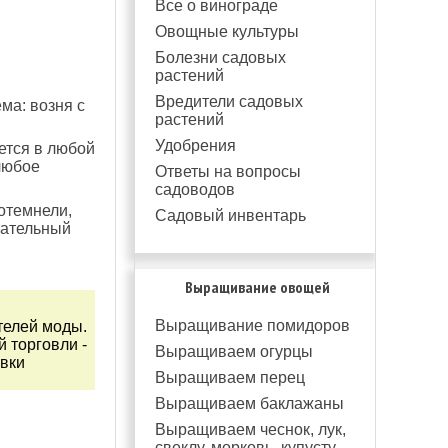
Все о винограде
Овощные культуры
Болезни садовых
растений
Вредители садовых
ма: возня с
растений
Удобрения
ется в любой
любое
Ответы на вопросы
садоводов
отемнели,
Садовый инвентарь
тательный
Выращивание овощей
Выращивание помидоров
телей моды.
 торговли -
Выращиваем огурцы
вки
Выращиваем перец
Выращиваем баклажаны
Выращиваем чеснок, лук,
свеклу, морковь, купусту