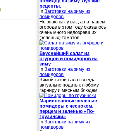
помидор на зиму. Лучшие
рецепты.
ь
in
Заготовки на зиму из
помидоров
Не знаю как у вас, а на нашем
огороде в этом году оказалось
очень много недозревших
(зелёных) томатов.
Вкуснейший салат из
огурцов и помидоров на
зиму
in
Заготовки на зиму из
помидоров
Зимой такой салат всегда
актуально подать к любому
гарниру и мясным блюдам.
Маринованные зеленые
помидоры с чесноком,
перцем и зеленью «По-
грузински»
in
Заготовки на зиму из
помидоров