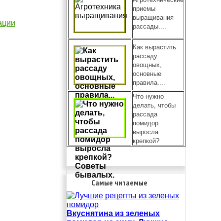
приемы
выращивания
ации
рассады....
Как вырастить
рассаду
овощных,
основные
правила....
Что нужно
делать, чтобы
рассада
помидор
выросла
крепкой?
Самые читаемые
Вкуснятина из зеленых