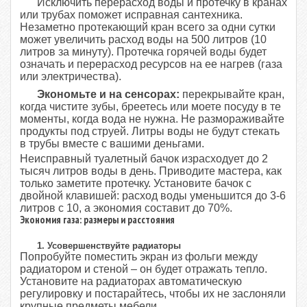
Исключить перерасход воды и протечку в кранах
или трубах поможет исправная сантехника.
Незаметно протекающий кран всего за одни сутки
может увеличить расход воды на 500 литров (10
литров за минуту). Протечка горячей воды будет
означать и перерасход ресурсов на ее нагрев (газа
или электричества).
Экономьте и на сенсорах:
перекрывайте кран,
когда чистите зубы, бреетесь или моете посуду в те
моменты, когда вода не нужна. Не размораживайте
продукты под струей. Литры воды не будут стекать
в трубы вместе с вашими деньгами.
Неисправный туалетный бачок израсходует до 2
тысяч литров воды в день. Приводите мастера, как
только заметите протечку. Установите бачок с
двойной клавишей: расход воды уменьшится до 3-6
литров с 10, а экономия составит до 70%.
Экономия газа: размеры и расстояния
1. Усовершенствуйте радиаторы
Попробуйте поместить экран из фольги между
радиатором и стеной – он будет отражать тепло.
Установите на радиаторах автоматическую
регулировку и постарайтесь, чтобы их не заслоняли
крупные предметы мебели.