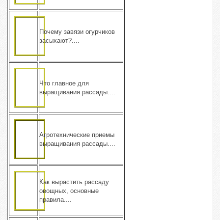
Почему завязи огурчиков
засыхают?....
Что главное для
выращивания рассады....
Агротехнические приемы
выращивания рассады....
Как вырастить рассаду
овощных, основные
правила....