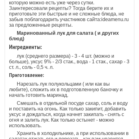
которую можно есть уже через сутки.
Заинтересовали рецепты? Тогда берите их и
приготовьте эти быстрые и не сложные блюда, не
забыв поблагодарить участников сайта:ideamenu.ru
за предложенные рецепты.
Маринованный лук для салата ( и других
блюд)
Ингредиенты:
лук (среднего размера) - 3 - 4 шт. (можно и
больше), уксус 9% - 2/3 стак., вода - 1 стак., сахар - 3
ст. л., соль - 0,5 ч. л.
Приготовление:
Нарезать лук полукольцами ( или как вы
любите), сложить их в подготовленную баночку и
начать готовить маринад.
Смешать в отдельной посуде сахар, соль и воду
и поставить на огонь. Как только закипит, добавить
уксус и дождаться, когда начнет закипать - снять с
огня и залить лук. Как только остынет - можно
использовать.
Хранить в холодильнике, а при использовании в
салатах отжать его и порезать , как вам нравится.