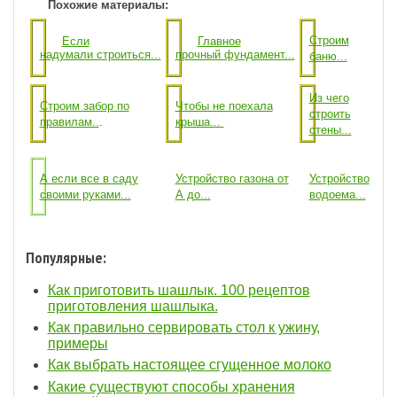
Похожие материалы:
Строим
Если
Главное
надумали строиться...
прочный фундамент...
баню...
Из чего
Строим забор по
Чтобы не поехала
строить
правилам..
.
крыша...
стены...
А если все в саду
Устройство газона от
Устройство
своими руками...
А до...
водоема...
Популярные:
Как приготовить шашлык. 100 рецептов
приготовления шашлыка.
Как правильно сервировать стол к ужину,
примеры
Как выбрать настоящее сгущенное молоко
Какие существуют способы хранения