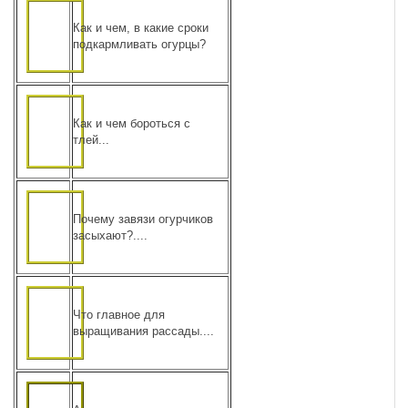
Как и чем, в какие сроки
подкармливать огурцы?
Как и чем бороться с
тлей...
Почему завязи огурчиков
засыхают?....
Что главное для
выращивания рассады....