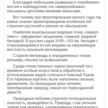
Благодаря небольшим размерам и «приближен­
ности
»
к наблюдателю эти «микропейзажи»
насыще­ны деталями мелкими нюансами.
Вот почему при про­ектировании малого сада так
важно знание проекти­ровщиком особенностей
строения растений и умение их обыгрывало.
Наиболее выигрышную видовую точку «закреп­
ляют» - оформляют мощением, скамьей, видовой
беседкой. В русских садах XVIII—XIX вв. беседки с
открываю­щимися из них видами на окружающую
местность на­зывали миловидами.
Ставили миловиды в определен­ных точках
рельефа, обычно на возвышении.
Среди отечественных паркостроителей того
вре­мени особым искусством в обработке и
использова­нии видов отличался Николай Львов.
Его парковые картины были наполнены жизнью,
движением. За про­шедшие века человек,
преобразовав природу, лишил ее первозданной
дикости.
Природные пейзажи утра­тили потенциальную
опасность, враждебность. При­рода, став уютным
домом для человека, одновременно превратилась