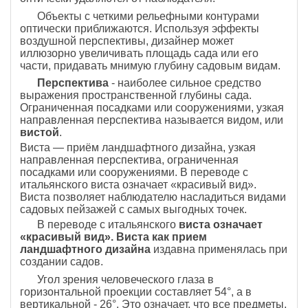
Объекты с четкими рельеф­ными контурами
оптически приближаются. Используя эффекты
воздушной перспективы, дизайнер может
иллюзорно увеличивать площадь сада или его
части, придавать мнимую глубину садовым видам.
Перспектива
- наиболее сильное средство
выра­жения пространственной глубины сада.
Ограниченная посадками или сооружениями, узкая
направленная перспектива называется видом, или
вистой
.
Виста — приём ландшафтного дизайна, узкая
направленная перспектива, ограниченная
посадками или сооружениями. В переводе с
итальянского виста означает «красивый вид».
Виста позволяет наблюдателю насладиться видами
садовых пейзажей с самых выгодных точек.
В перево­де с итальянского
виста означает
«красивый вид». Ви­ста как прием
ландшафтного дизайна
издавна приме­нялась при
создании садов.
Угол зрения человеческого глаза в
горизонтальной проекции составляет 54°, а в
вертикальной - 26°. Это означает, что все предметы,