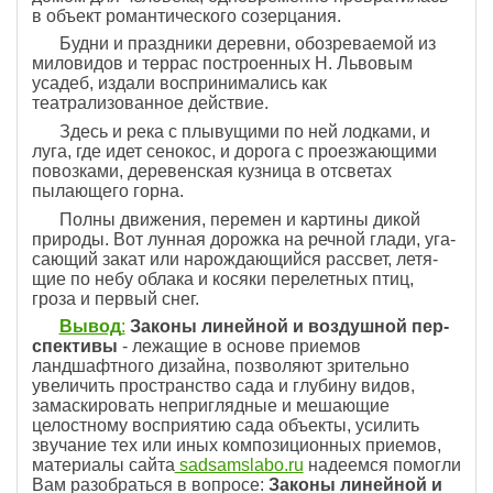
в объект романтического созерцания.
Будни и праздники деревни, обозреваемой из
миловидов и террас построенных Н. Львовым
усадеб, издали воспринимались как
театрализованное дей­ствие.
Здесь и река с плывущими по ней лодками, и
луга, где идет сенокос, и дорога с проезжающими
по­возками, деревенская кузница в отсветах
пылающего горна.
Полны движения, перемен и картины дикой
природы. Вот лунная дорожка на речной глади, уга­
сающий закат или нарождающийся рассвет, летя­
щие по небу облака и косяки перелетных птиц,
гроза и первый снег.
Вывод
:
Законы линейной и воздушной пер­
спективы
- лежащие в основе приемов
ландшафтного дизайна, позволяют зрительно
увеличить пространство сада и глубину видов,
замаскировать неприглядные и мешающие
целостному восприятию сада объекты, уси­лить
звучание тех или иных композиционных приемов,
материалы сайта
sadsamslabo.ru
надеемся помогли
Вам разобраться в вопросе:
Законы линейной и