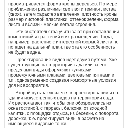
просматрива­ется форма кроны деревьев. По мере
приближения различимы светлая и темная листва
(хвоя), затем ха­рактер ветвления, плотность кроны,
размер листовой пластинки, оттенок зелени, форма
листа и вблизи - мелкие детали строения.
Эти обстоятельства учитыва­ют при составлении
композиций из растений и их раз­мещении. Тогда,
например, растение с интересной формой листа не
попадет на дальний план, где эта его особенность
не будет видна.
Проектирование видов идет двумя путями. Уже
су­ществующие на территории сада или за его
предела­ми виды оформляют кулисами,
промежуточными пла­нами, цветовыми пятнами и
т.п., одновременно созда­вая комфортные условия
для их восприятия.
Второй путь заключается в проектировании и со­
здании искусственных видов на территории сада.
Их располагают так, чтобы они обозревались из
окна гос­тиной, с террасы, балкона, от входной
калитки, с пло­щадки отдыха, из беседки, с поворота
дорожки, т. е. проектируют виды в расчете на
имеющиеся видовые точки.