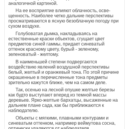
аналогичной картиной.
На ее восприятие влияют облачность, осве­
щенность. Наиболее четко дальние перспективы
про­сматриваются в ясную безоблачную погоду при
сухом воздухе.
Голубоватая дымка, накладываясь на
естественные краски объектов, сгущает цвет
предметов синей гаммы, придает синеватый
оттенок красному цвету, бурый - зеленому,
зеленоватый - желтому.
В наименьшей степени подвергаются
воздействию явлений воздушной перспективы
белый, желтый и оранжевый тона. По этой причине
окрашенные в пе­речисленные тона предметы
зрительно кажутся бли­же, чем на самом деле.
Так, осенью на лесной опушке желтые березы
как будто выступают вперед из темной массы
деревьев. Ярко-желтые бархатцы, высаженные на
дальнем плане сада, как бы приближаются к
наблюдателю.
Объекты с мягкими, плавными контурами и
синеватым оттенком, например веймутова сосна,
оптически уда­ляются от наблюдателя.