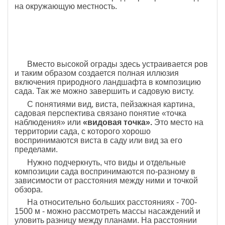
на окружающую местность.
Вместо вы­сокой ограды здесь устраивается ров
и таким обра­зом создается полная иллюзия
включения природного ландшафта в композицию
сада. Так же можно завер­шить и садовую висту.
С понятиями вид, виста, пейзажная картина,
садо­вая перспектива связано понятие «точка
наблюдения» или
«видовая точка».
Это место на
территории сада, с которого хорошо
воспринимаются виста в саду или вид за его
пределами.
Нужно подчеркнуть, что виды и отдельные
компо­зиции сада воспринимаются по-разному в
зависимости от расстояния между ними и точкой
обзора.
На от­носительно больших расстояниях - 700-
1500 м - мож­но рассмотреть массы насаждений и
уловить разницу между планами. На расстоянии