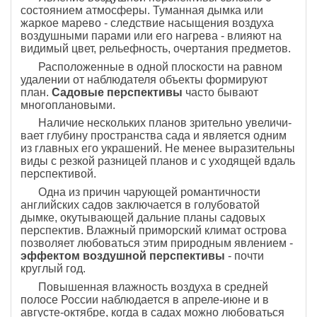
состоянием атмосфе­ры. Туманная дымка или
жаркое марево - следствие насыщения воздуха
воздушными парами или его на­грева - влияют на
видимый цвет, рельефность, очер­тания предметов.
Расположенные в одной плоскости на равном
удалении от наблюдателя объекты формируют
план.
Садовые перспективы
часто бывают
многоплановы­ми.
Наличие нескольких планов зрительно увеличи­
вает глубину пространства сада и является одним
из главных его украшений. Не менее выразительны
ви­ды с резкой разницей планов и с уходящей вдаль
перспективой.
Одна из причин чарующей романтичности
англий­ских садов заключается в голубоватой
дымке, окуты­вающей дальние планы садовых
перспектив. Влажный приморский климат острова
позволяет любоваться этим природным явлением -
эффектом воздушной перспективы
- почти
круглый год.
Повышенная влажность воздуха в средней
полосе России наблюдается в апреле-июне и в
августе-октябре, когда в садах можно любоваться