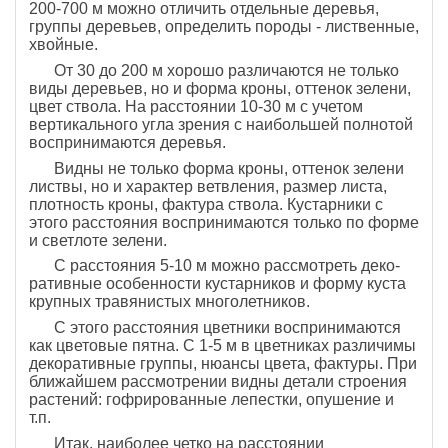
200-700 м можно от­личить отдельные деревья,
группы деревьев, опреде­лить породы - лиственные,
хвойные.
От 30 до 200 м хорошо различаются не только
виды деревьев, но и форма кроны, оттенок зелени,
цвет ствола. На рас­стоянии 10-30 м с учетом
вертикального угла зрения с наибольшей полнотой
воспринимаются деревья.
Видны не только форма кроны, оттенок зелени
лист­вы, но и характер ветвления, размер листа,
плотность кроны, фактура ствола. Кустарники с
этого расстоя­ния воспринимаются только по форме
и светлоте зе­лени.
С расстояния 5-10 м можно рассмотреть деко­
ративные особенности кустарников и форму куста
крупных травянистых многолетников.
С этого рассто­яния цветники воспринимаются
как цветовые пятна. С 1-5 м в цветниках различимы
декоративные группы, нюансы цвета, фактуры. При
ближайшем рассмотре­нии видны детали строения
растений: гофрирован­ные лепестки, опушение и
т.п.
Итак, наиболее четко на расстоянии