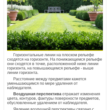
Горизонтальные линии на плоском рель­ефе
сходятся на горизонте, На понижающемся релье­фе
они сходятся в точке, расположенной ниже линии
горизонта, на повышающемся рельефе - выше
линии горизонта.
Расстояние между предметами кажется
уменьшающимся по мере удаления от
наблюдателя.
Воздушная перспектива
отражает изменения
цве­та, контуров, фактуры поверхности предметов,
обус­ловленные удалением от наблюдателя.
Явление воз­душной перспективы связано с