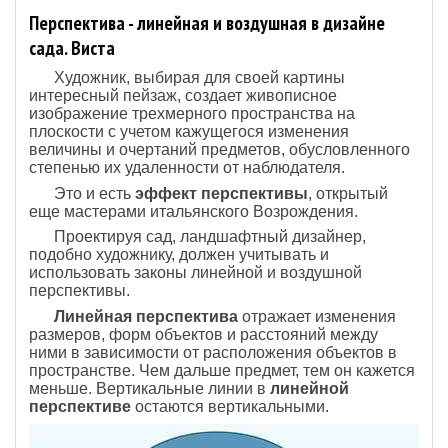
Перспектива - линейная и воздушная в дизайне
сада. Виста
Художник, выбирая для своей картины
интересный пейзаж, создает живописное
изображение трехмер­ного пространства на
плоскости с учетом кажущегося изменения
величины и очертаний предметов, обуслов­ленного
степенью их удаленности от наблюдателя.
Это и есть
эффект перспективы
, открытый
еще масте­рами итальянского Возрождения.
Проектируя сад, ландшафтный дизайнер,
подобно художнику, должен учитывать и
использовать законы линейной и воздушной
перспективы.
Линейная перспектива
отражает изменения
разме­ров, форм объектов и расстояний между
ними в зави­симости от расположения объектов в
пространстве. Чем дальше предмет, тем он кажется
меньше. Верти­кальные линии в
линейной
перспективе
остаются вер­тикальными.