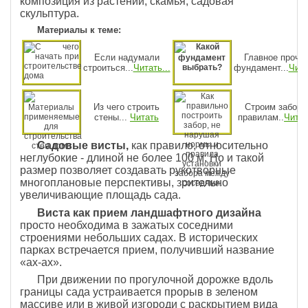
композиция из расте­ний, скамья, садовая
скульптура.
Материалы к теме:
Если надумали
Главное прочн
строиться...
Читать...
фундамент...
Чита
Из чего строить
Строим забор 
стены...
Читать
правилам..
Читат
Садовые висты,
как правило, относительно
неглубо­кие - длиной не более 100 м. Но и такой
размер позво­ляет создавать рукотворные
многоплановые перспек­тивы, зрительно
увеличивающие площадь сада.
Виста как прием ландшафтного дизайна
просто необходима в зажатых соседними
строениями небольших садах. В исторических
парках встречается прием, полу­чивший название
«ах-ах».
При движении по прогулоч­ной дорожке вдоль
границы сада устраивается про­рыв в зеленом
массиве или в живой изгороди с рас­крытием вида