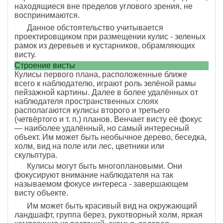
находящиеся вне преде­лов углового зрения, не
воспринимаются.
Данное об­стоятельство учитывается
проектировщиком при раз­мещении кулис - зеленых
рамок из деревьев и кустар­ников, обрамляющих
висту.
Строение висты
Кулисы первого плана, расположенные ближе
всего к наблюдателю, играют роль зелёной рамы
пейзажной картины. Далее в более удалённых от
наблюдателя пространственных слоях
располагаются кулисы второго и третьего
(четвёртого и т. п.) планов. Венчает висту её фокус
— наиболее удалённый, но самый интересный
объект. Им может быть необычное дерево, беседка,
холм, вид на поле или лес, цветники или
скульптура.
Кулисы могут быть многоплановыми. Они
фокуси­руют внимание наблюдателя на так
называемом фоку­се интереса - завершающем
висту объекте.
Им может быть красивый вид на окружающий
ландшафт, группа берез, рукотворный холм, яркая