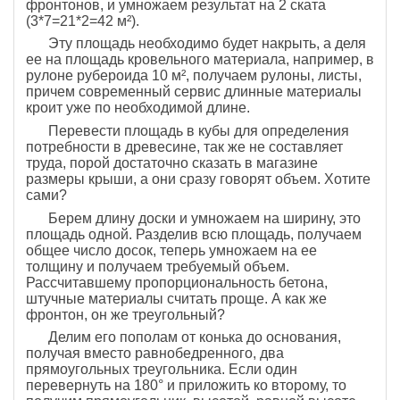
фронтонов, и умножаем результат на 2 ската
(3*7=21*2=42 м²).
Эту площадь необходимо будет накрыть, а деля
ее на площадь кровельного материала, например, в
рулоне рубероида 10 м², получаем рулоны, листы,
причем современный сервис длинные материалы
кроит уже по необходимой длине.
Перевести площадь в кубы для определения
потребности в древесине, так же не составляет
труда, порой достаточно сказать в магазине
размеры крыши, а они сразу говорят объем. Хотите
сами?
Берем длину доски и умножаем на ширину, это
площадь одной. Разделив всю площадь, получаем
общее число досок, теперь умножаем на ее
толщину и получаем требуемый объем.
Рассчитавшему пропорциональность бетона,
штучные материалы считать проще. А как же
фронтон, он же треугольный?
Делим его пополам от конька до основания,
получая вместо равнобедренного, два
прямоугольных треугольника. Если один
перевернуть на 180° и приложить ко второму, то