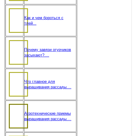
Как и чем бороться с
тлей...
Почему завязи огурчиков
засыхают?....
Что главное для
выращивания рассады....
Агротехнические приемы
выращивания рассады....