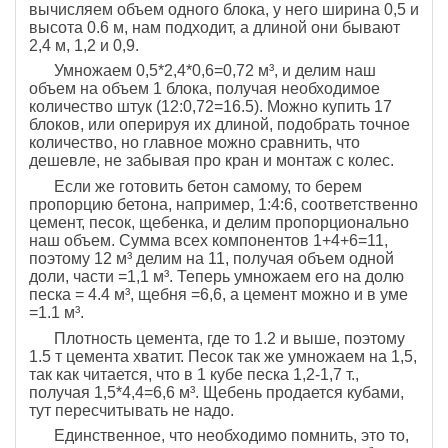
вычисляем объем одного блока, у него ширина 0,5 и
высота 0.6 м, нам подходит, а длиной они бывают
2,4 м, 1,2 и 0,9.
Умножаем 0,5*2,4*0,6=0,72 м³, и делим наш
объем на объем 1 блока, получая необходимое
количество штук (12:0,72=16.5). Можно купить 17
блоков, или оперируя их длиной, подобрать точное
количество, но главное можно сравнить, что
дешевле, не забывая про кран и монтаж с колес.
Если же готовить бетон самому, то берем
пропорцию бетона, например, 1:4:6, соответственно
цемент, песок, щебенка, и делим пропорционально
наш объем. Сумма всех компонентов 1+4+6=11,
поэтому 12 м³ делим на 11, получая объем одной
доли, части =1,1 м³. Теперь умножаем его на долю
песка = 4.4 м³, щебня =6,6, а цемент можно и в уме
=1.1 м³.
Плотность цемента, где то 1.2 и выше, поэтому
1.5 т цемента хватит. Песок так же умножаем на 1,5,
так как читается, что в 1 кубе песка 1,2-1,7 т.,
получая 1,5*4,4=6,6 м³. Щебень продается кубами,
тут пересчитывать не надо.
Единственное, что необходимо помнить, это то,