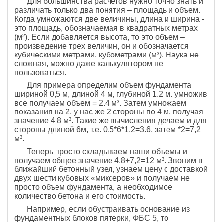
Для большинства расчетов нужно точно знать и
различать только два понятия – площадь и объем.
Когда умножаются две величины, длина и ширина -
это площадь, обозначаемая в квадратных метрах
(м²). Если добавляется высота, то это объем –
произведение трех величин, он и обозначается
кубическими метрами, кубометрами (м³). Наука не
сложная, можно даже калькулятором не
пользоваться.
Для примера определим объем фундамента
шириной 0,5 м, длиной 4 м, глубиной 1.2 м. умножив
все получаем объем = 2.4 м³. Затем умножаем
показания на 2, у нас же 2 стороны по 4 м, получая
значение 4.8 м³. Такие же вычисления делаем и для
стороны длиной 6м, т.е. 0,5*6*1.2=3.6, затем *2=7,2
м³.
Теперь просто складываем наши объемы и
получаем общее значение 4,8+7,2=12 м³. Звоним в
ближайший бетонный узел, узнаем цену с доставкой
двух шести кубовых «миксеров» и получаем не
просто объем фундамента, а необходимое
количество бетона и его стоимость.
Например, если обустраивать основание из
фундаментных блоков пятерки, ФБС 5, то