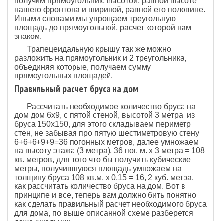
получим прямоугольник, высотой, равной высоте
нашего фронтона и шириной, равной его половине.
Иными словами мы упрощаем треугольную
площадь до прямоугольной, расчет которой нам
знаком.
Трапецеидальную крышу так же можно
разложить на прямоугольник и 2 треугольника,
объединяя которые, получаем сумму
прямоугольных площадей.
Правильный расчет бруса на дом
Рассчитать необходимое количество бруса на
дом дом 6х9, с пятой стеной, высотой 3 метра, из
бруса 150х150, для этого складываем периметр
стен, не забывая про пятую шестиметровую стену
6+6+6+9+9=36 погонных метров, далее умножаем
на высоту этажа (3 метра), 36 пог. м. х 3 метра = 108
кв. метров, для того что бы получить кубические
метры, получившуюся площадь умножаем на
толщину бруса 108 кв.м. х 0,15 = 16, 2 куб. метра.
как рассчитать количество бруса на дом. Вот в
принципе и все, теперь вам должно бить понятно
как сделать правильный расчет необходимого бруса
для дома, по выше описанной схеме разберется