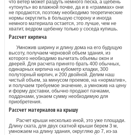
что ветер может раздуть немного песка, а щебень
«утонуть» во влажной почве, да и в «граммах» они
не продаются, поэтому необходимо теоретические
нормы округлить в большую сторону и иногда
немного материала остается, это лучше, чем не
хватит, ведром щебенку только у соседа купишь.
Рассчет кирпича
Умножив ширину и длину дома на его будущую
высоту, получаем черновой объем здания, из
которого необходимо вычитать объемы окон и
дверей. Для расчета принято брать 400 обычных,
одинарных кирпича на кубометр кладки, 300
полуторный кирпич, и 200 двойной. Делим наш
чистый объем, за минусом проемов, на «норматив»,
и получаем требуемое значение, а умножив на цену
и форму доставки, обычно продают пачками,
поддонами, узнаем сумму необходимую для
приобретения.
Рассчет материалов на крышу
Расчет крыши несколько иной, это уже площади.
Длину ската, для двух скатной крыши берем 3 м,
умножаем на длину здания, округляю до 7, из-за