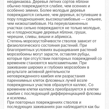
неодинакова. Деревья летних сортов яблони
обычно повреждаются слабее, чем осенних и
особенно зимних. Более молодые деревья
повреждаются сильнее, чем деревья, всту­пившие в
пору плодоношения; высокоштам­бовые — сильнее,
чем низкоштамбовые. На переувлажненных
участках сильно повреж­даются не только молодые,
но и плодонося­щие деревья яблони, груши,
черешни, сливы, вишни и абрикоса.
Степень морозоустойчивости стволов за­висит от
физиологического состояния расте­ний. При
благоприятных условиях выращи­вания растений
морозобоины могут зарасти, оставляя рубцы,
которые при отсутствии повторных повреждений со
временем стано­вятся малозаметными. При
заживании широких и глубоких мо­розобоин в
результате активной деятель­ности
неповрежденного камбия или разраста­ния
паренхимных клеток флоэмных лучей возле
поврежденных участков образуется каллюс. Со
временем клетки каллюса пре­образуются в клетки
камбия с последующей дифференциацией флоэмы
и ксилемы.
При повторных повреждениях стволов и
последующих заживаниях ран наблюдается как бы