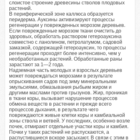
слоистое строение древесины стволов плодовых
растений.
В периферической зоне каллюса обра­зуется
перидерма. Ауксины активизируют процессы
регенерации у поврежденных моро­зом деревьев.
Если поврежденные морозом ткани очистить до
здоровых, обработать ра­створом гетероауксина
совместно с ланоли­ном, петролатумом, садовой
замазкой, содер­жащей
гетероауксин,
то процессы
регене­рации проходят более интенсивно, чем у
необработанных ра­стений. Обработанные раны
зарастают за 1—2 года.
Надземная часть молодых и взрослых деревьев
может повреждаться морозами в результате
опрыскивания садов под зиму ми­неральными
эмульсиями, обмазывания рыбь­им жиром и
другими маслами против гры­зунов. Жир, проникая
в ткани коры, вы­зывает нарушение процессов
обмена веществ в растении и прежде всего
процессов дыха­ния, в результате чего
повреждаются живые клетки коры и камбиальной
зоны ствола и ветвей. У последних, особенно возле
почек, отмирают отдельные участки коры и камбия.
Почки у таких растений не распускаются, а
распустившиеся вскоре засыхают. В связи с этим в