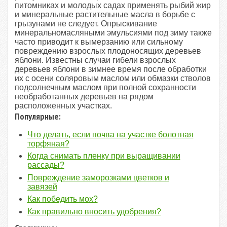
питомниках и молодых садах при­менять рыбий жир
и минеральные расти­тельные масла в борьбе с
грызунами не следует. Опрыскивание
минеральномасляными эмульсиями под зиму также
часто приво­дит к вымерзанию или сильному
повреждению взрослых плодоносящих деревьев
яблони. Из­вестны случаи гибели взрослых
деревьев яб­лони в зимнее время после обработки
их с осени соляровым маслом или обмазки ство­лов
подсолнечным маслом при полной со­хранности
необработанных деревьев на рядом
расположенных участках.
Популярные:
Что делать, если почва на участке болотная
торфяная?
Когда снимать пленку при выращивании
рассады?
Повреждение заморозками цветков и
завязей
Как победить мох?
Как правильно вносить удобрения?