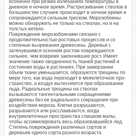
особенно при резких колеба­ниях температуры в
дневное и ночное время. Растрескивание стволов в
большинстве слу­чаев происходит в ночное время и
сопро­вождается сильным треском. Морозобоины
можно обнаружить не только на стволах, но и на
толстых ветвях.
Повреждение морозобоинами связано с
продолжительностью ростовых процессов и со
степенью вызревания древесины. Деревья с
затянувшимся осенним ростом поврежда­ются
сильнее, чем вовремя закончившие рост. Имеет
значение также оводненность тканей растений и
состояние воды в расте­ниях. При замерзании
объем ткани умень­шается, образуются трещины по
мере того, как вода переходит в межклеточное про­
странство, а воздух вытесняется при образо­вании
льда. Радиальные трещины на стволах
вызываются тангентальными сокращениями
древесины без ее радиального сокращения при
воздействии мороза. Клетки разрушаются,
разрываются или расслаиваются, когда
внутриклеточные про­странства слишком малы,
чтобы ассими­лировать весь образовавшийся лед.
Степень повреждения различных сортов и
деревьев одного сорта разного возраста