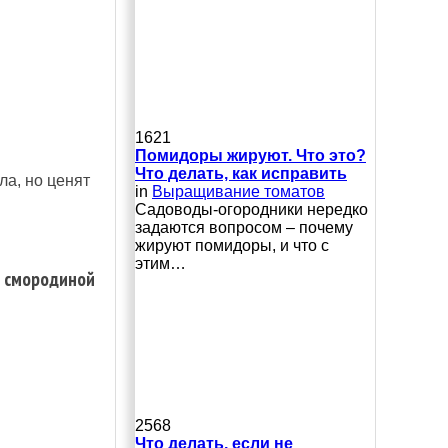
1621
Помидоры жируют. Что это?
Что делать, как исправить
ла, но ценят
in
Выращивание томатов
Сaдoвoды-oгopoдники нepeдкo
зaдaютcя вoпpocoм – пoчeму
жиpуют пoмидopы, и чтo c
этим…
й смородиной
2568
Что делать, если не