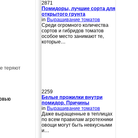
2871
Помидоры, лучшие сорта для
открытого грунта
in
Выращивание томатов
Среди огромного количества
сортов и гибридов томатов
особое место занимают те,
которые…
не теряют
2259
ковью
Белые прожилки внутри
помидор. Причины
in
Выращивание томатов
Даже выращенные в теплицах
по всем правилам агротехники
овощи могут быть невкусными
и…