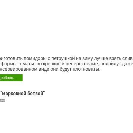
иготовить помидоры с петрушкой на зиму лучше взять сли
 формы томаты, но крепкие и непереспелые, подойдут даже
онсервированном виде они будут плотноваты.
робнее...
"морковной ботвой"
000