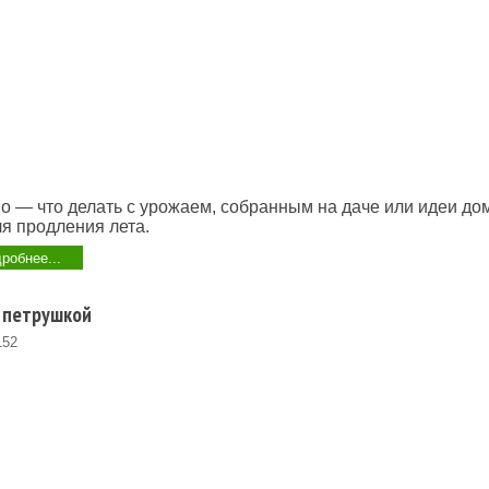
о — что делать с урожаем, собранным на даче или идеи д
ля продления лета.
робнее...
 петрушкой
152