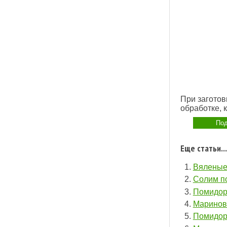
При заготов
обработке, 
Под
Еще статьи...
Вяленые
Солим п
Помидор
Маринов
Помидор