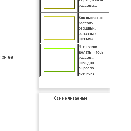
выращивания
рассады....
Как вырастить
рассаду
овощных,
основные
правила....
Что нужно
делать, чтобы
при ее
рассада
помидор
выросла
крепкой?
Самые читаемые