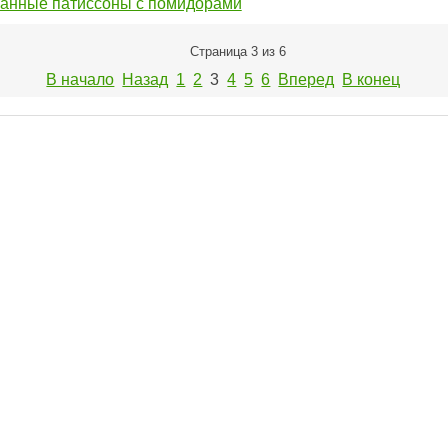
анные патиссоны с помидорами
Страница 3 из 6
В начало
Назад
1
2
3
4
5
6
Вперед
В конец