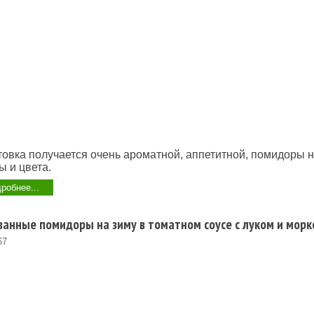
товка получается очень ароматной, аппетитной, помидоры 
 и цвета.
робнее...
анные помидоры на зиму в томатном соусе с луком и мор
67