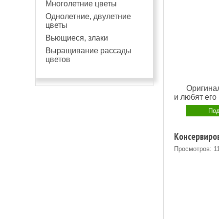
Многолетние цветы
Однолетние, двулетние
цветы
Вьющиеся, злаки
Выращивание рассады
цветов
Оригинал
и любят его 
Под
Консервиров
Просмотров: 1