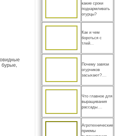
какие сроки
подкармливать
огурцы?
Как и чем
бороться с
тлей...
вовидные
Почему завязи
 бурые,
огурчиков
засыхают?....
Что главное для
выращивания
рассады....
Агротехнические
приемы